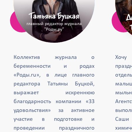
Татьяна Буцкая
Д
главный редактор журнала
"Роды.ру"
Коллектив журнала о
Хочу
беременности и родах
празд
«Роды.ru», в лице главного
отде
редактора Татьяны Буцкой,
малыш
выражает искреннюю
мыль
благодарность компании «33
Агент
удовольствия» за активное
выпол
участие в подготовке и
Саши 
проведении праздничного
химиче