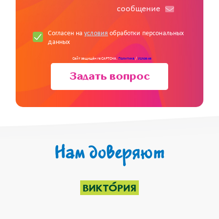
cообщение
Согласен на
условия
обработки персональных
данных
Сайт защищён reCAPTCHA.
Политика
/
Условия
Задать вопрос
Нам доверяют