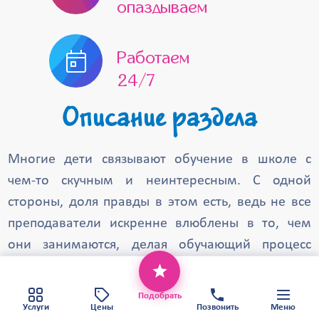
опаздываем
Работаем
24/7
Описание раздела
Многие дети связывают обучение в школе с
чем-то скучным и неинтересным. С одной
стороны, доля правды в этом есть, ведь не все
преподаватели искренне влюблены в то, чем
они занимаются, делая обучающий процесс
нудным и не результативным. С другой стороны,
Этот веб-сайт использует файлы cookie,
чтобы обеспечить вам наилучший сервис.
школьная жизнь – это не только учеба, а еще и
Хорошо
Политика конфиденциальности
Подобрать
праздники и тематические мероприятия с
Карта сайта
Услуги
Цены
Позвонить
Меню