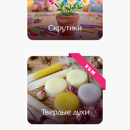
Скрутики
от 10 000
от 8 000
хит
Твердые духи