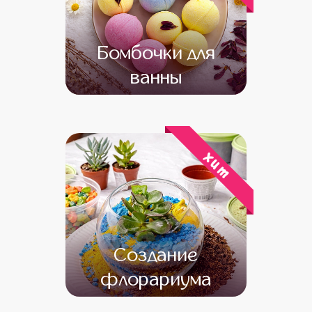
Бомбочки для
ванны
от 14 000
от 12 000
хит
Создание
флорариума