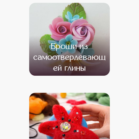
Броши из
самоотвердевающ
ей глины
от 14 500
от 12 500