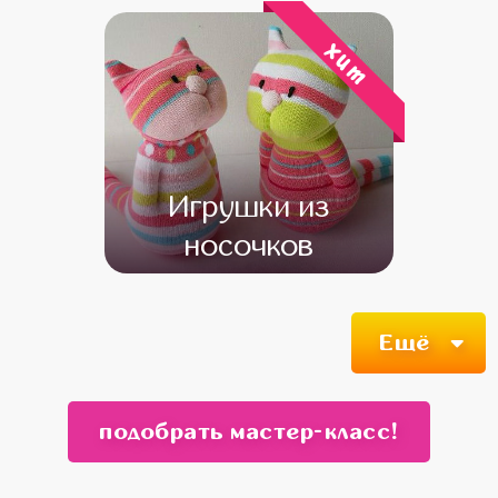
хит
Игрушки из
носочков
от 12 000
от 10 000
Ещё
подобрать мастер-класс!