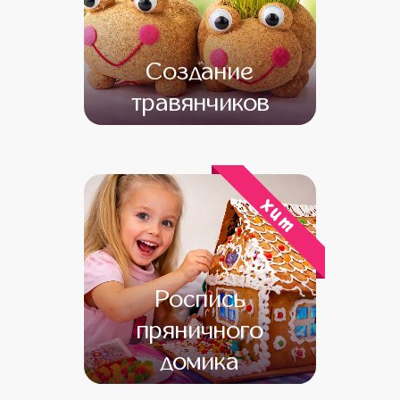
Создание
травянчиков
от 11 000
от 9 000
хит
Роспись
пряничного
домика