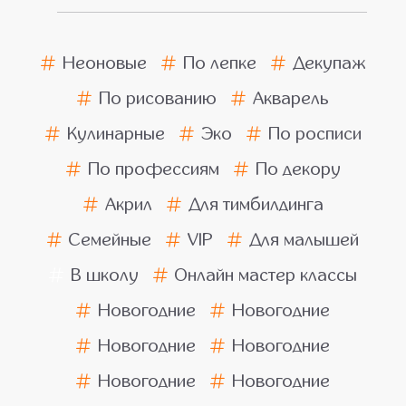
Неоновые
По лепке
Декупаж
По рисованию
Акварель
Кулинарные
Эко
По росписи
По профессиям
По декору
Акрил
Для тимбилдинга
Семейные
VIP
Для малышей
В школу
Онлайн мастер классы
Новогодние
Новогодние
Новогодние
Новогодние
Новогодние
Новогодние