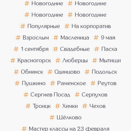
Новогодние
Новогодние
Новогодние
Новогодние
Популярные
На корпоратив
Взрослым
Масленица
9 мая
1 сентября
Свадебные
Пасха
Красногорск
Люберцы
Мытищи
Обнинск
Одинцово
Подольск
Пушкино
Раменское
Реутов
Сергиев Посад
Серпухов
Троицк
Химки
Чехов
Щёлково
Мастер классы на 23 февраля