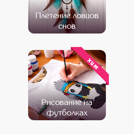
Плетение ловцов
снов
от 13 000
от 11 000
хит
Рисование на
футболках
от 13 600
от 12 600