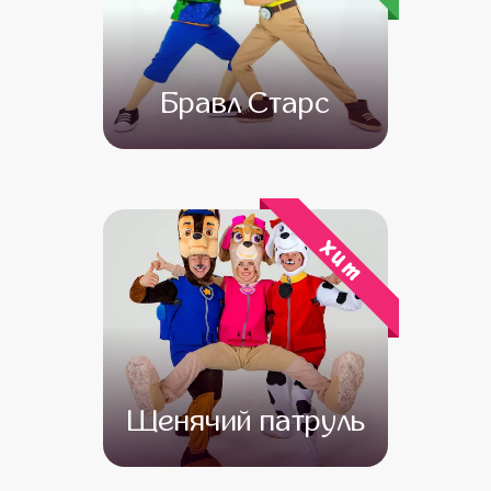
Бравл Старс
от 4 500
от 3 500
хит
Щенячий патруль