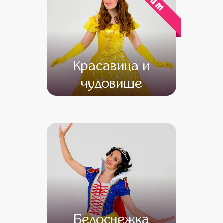
хит
Красавица и
чудовище
от 4 500
от 3 500
Белоснежка