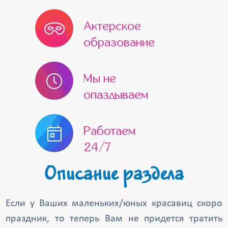
Ликино-Дулёво
Лобня
Актерское
Лосино-Петровский
Луховицы
образование
Лыткарино
Можайск
Мы не
Наро-Фоминск
Обнинск
опаздываем
Нахабино
Одинцово
Озёры
Орехово-Зуево
Павловский Посад
Работаем
Пересвет
Протвино
Реутов
24/7
Пущино
Раменское
Рошаль
Описание раздела
Руза
Сергиев Посад
Электроугли
Электросталь
Если у Ваших маленьких/юных красавиц скоро
Электрогорск
Шатура
Чехов
праздник, то теперь Вам не придется тратить