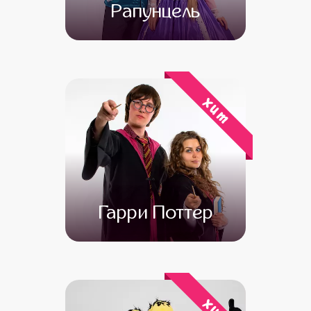
Рапунцель
от 4 500
от 3 500
хит
Гарри Поттер
от 4 500
от 3 000