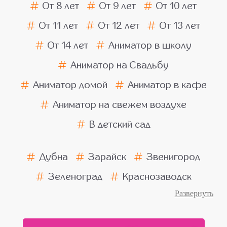
От 8 лет
От 9 лет
От 10 лет
От 11 лет
От 12 лет
От 13 лет
От 14 лет
Аниматор в школу
Аниматор на Свадьбу
Аниматор домой
Аниматор в кафе
Аниматор на свежем воздухе
В детский сад
Дубна
Зарайск
Звенигород
Зеленоград
Краснозаводск
Ногинск
Пушкино
Подольск
Балашиха
Химки
Люберцы