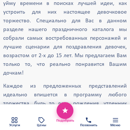
уйму времени в поисках лучшей идеи, как
Щербинка
Черноголовка
устроить для них настоящее девочковое
Хотьково
Фрязино
Троицк
торжество. Специально для Вас в данном
Талдом
Старая Купавна
разделе нашего праздничного каталога мы
собрали самых востребованных персонажей и
Солнечногорск
Щёлково
лучшие сценарии для поздравления девочек,
Ступино
Серпухов
Яхрома
возрастом от 2-х до 15 лет. Мы предлагаем Вам
только то, что реально понравится Вашим
дочкам!
Каждое из предложенных представлений
идеально впишется в программу любого
торжества, будь то день рождения, утренник
Этот веб-сайт использует файлы cookie,
или вечеринка.
чтобы обеспечить вам наилучший сервис.
Хорошо
Политика конфиденциальности
Подобрать
Сценарии наших программ легко адаптируются
Карта сайта
Услуги
Цены
Позвонить
Меню