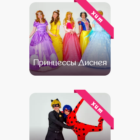
хит
Принцессы Диснея
от 4 500
от 3 500
хит