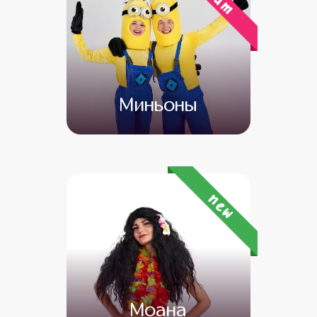
хит
Миньоны
от 4 500
от 3 500
new
Моана