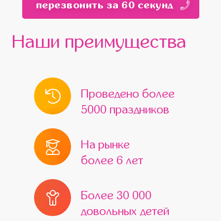
перезвонить за 60 секунд
Красногорск
Мытищи
Бронницы
Белоозёрский
Верея
Видное
Наши преимущества
Волоколамск
Воскресенск
Высоковск
Голицыно
Дедовск
Дзержинский
Дмитров
Проведено более
Домодедово
Дрезна
5000 праздников
Жуковский
Железнодорожный
Егорьевск
Ивантеевка
Истра
На рынке
более 6 лет
Кашира
Климовск
Клин
Коломна
Королёв
Котельники
Более 30 000
Красноармейск
Краснознаменск
довольных детей
Кубинка
Куровское