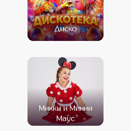
Диско
от 4 500
от 4 000
Микки и Минни
Маус