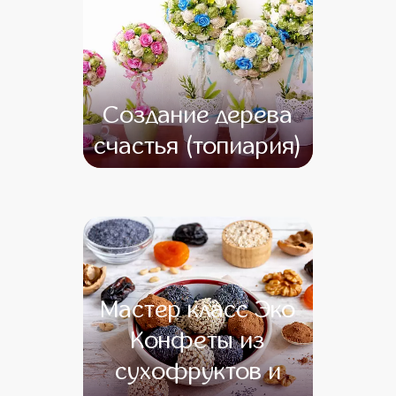
Создание дерева
счастья (топиария)
от 14 500
от 12 500
Мастер класс Эко
Конфеты из
сухофруктов и