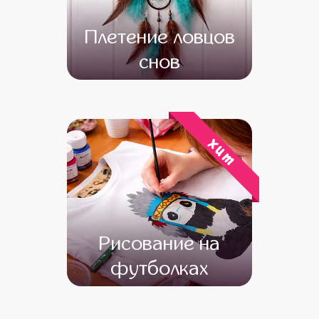
Плетение ловцов
снов
от 13 000
от 11 000
хит
Рисование на
футболках
от 13 600
от 12 600