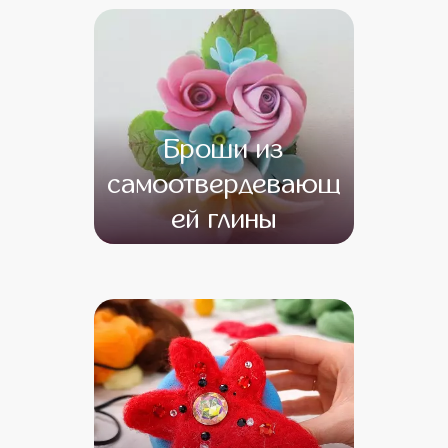
Броши из
самоотвердевающ
ей глины
от 14 500
от 12 500