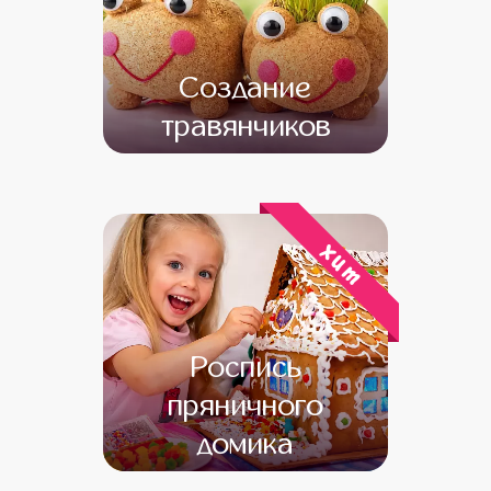
Создание
травянчиков
от 11 000
от 9 000
хит
Роспись
пряничного
домика