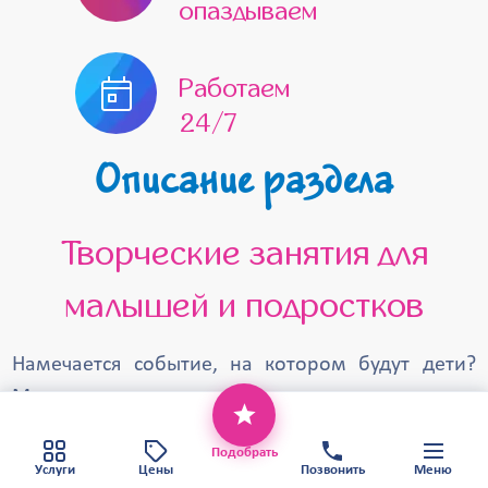
опаздываем
Работаем
24/7
Описание раздела
Творческие занятия для
малышей и подростков
Намечается событие, на котором будут дети?
Мы предлагаем развлечь детишек и помочь им
Этот веб-сайт использует файлы cookie,
проявить скрытые способности при помощи
чтобы обеспечить вам наилучший сервис.
Хорошо
Политика конфиденциальности
Подобрать
выездных мастер-классов. У нас огромный
Карта сайта
Услуги
Цены
Позвонить
Меню