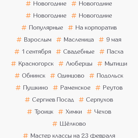
Новогодние
Новогодние
Новогодние
Новогодние
Популярные
На корпоратив
Взрослым
Масленица
9 мая
1 сентября
Свадебные
Пасха
Красногорск
Люберцы
Мытищи
Обнинск
Одинцово
Подольск
Пушкино
Раменское
Реутов
Сергиев Посад
Серпухов
Троицк
Химки
Чехов
Щёлково
Мастер классы на 23 февраля