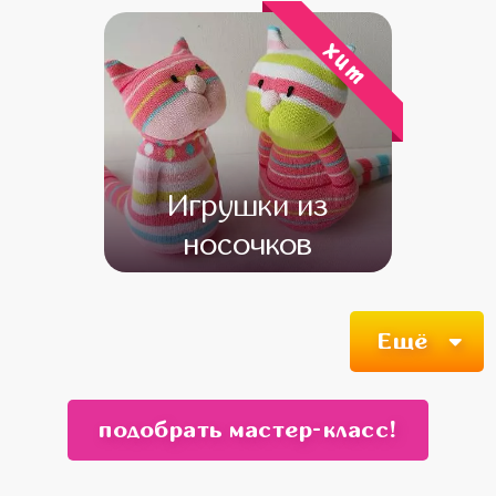
хит
Игрушки из
носочков
от 12 000
от 10 000
Ещё
подобрать мастер-класс!