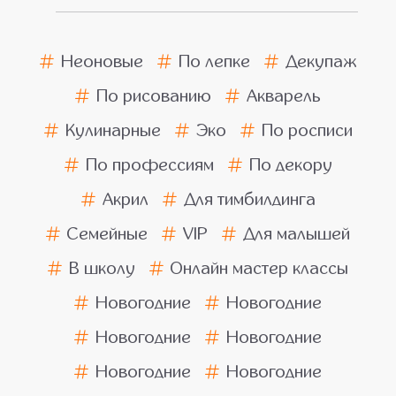
Неоновые
По лепке
Декупаж
По рисованию
Акварель
Кулинарные
Эко
По росписи
По профессиям
По декору
Акрил
Для тимбилдинга
Семейные
VIP
Для малышей
В школу
Онлайн мастер классы
Новогодние
Новогодние
Новогодние
Новогодние
Новогодние
Новогодние