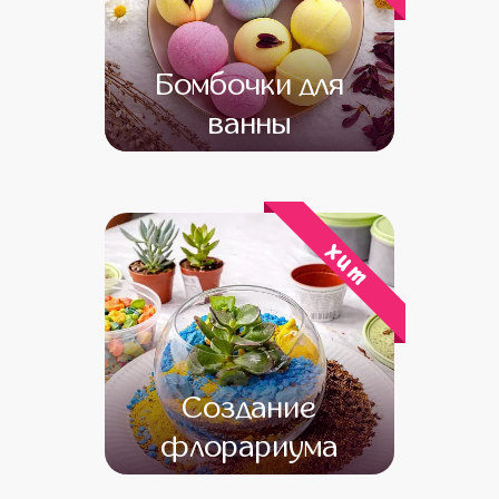
Бомбочки для
ванны
от 14 000
от 12 000
хит
Создание
флорариума