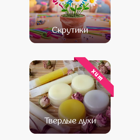
Скрутики
от 10 000
от 8 000
хит
Твердые духи