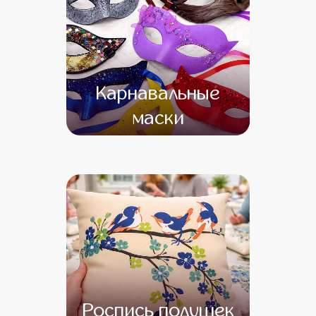
Карнавальные
маски
от 16 500
от 14 500
Роспись подушек