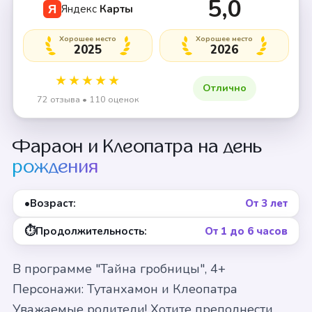
5,0
Яндекс
Карты
Я
Хорошее место
Хорошее место
2025
2026
★★★★★
Отлично
72 отзыва • 110 оценок
Фараон и Клеопатра на день
рождения
•
Возраст:
От 3 лет
⏱
Продолжительность:
От 1 до 6 часов
В программе "Тайна гробницы", 4+
Персонажи: Тутанхамон и Клеопатра
Уважаемые родители! Хотите преподнести