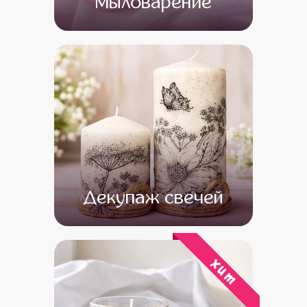
Мыловарение
от 13 500
от 11 500
Декупаж свечей
от 14 500
от 12 500
хит