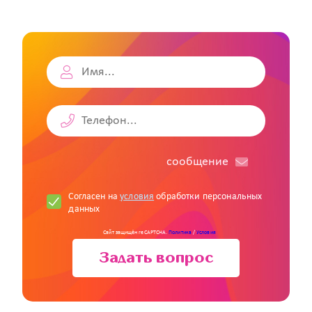
cообщение
Согласен на
условия
обработки персональных
данных
Сайт защищён reCAPTCHA.
Политика
/
Условия
Задать вопрос