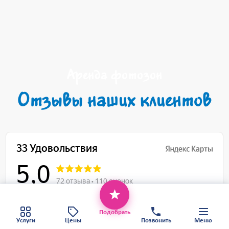
Аренда фотозон
Отзывы наших клиентов
Этот веб-сайт использует файлы cookie,
чтобы обеспечить вам наилучший сервис.
Хорошо
Политика конфиденциальности
Подобрать
Карта сайта
Услуги
Цены
Позвонить
Меню