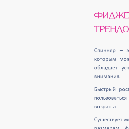
ФИДЖЕТ-СПИННЕР (FIDGET SPINNER) – САМАЯ
ТРЕНДО
Спиннер – э
которым мож
обладает ус
внимания.
Быстрый рос
пользоваться
возраста.
Существует м
размерам, ф