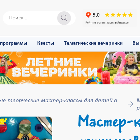
-программы
Квесты
Тематические вечеринки
Вы
ые творческие мастер-классы для детей в
М
р
Мастер-к