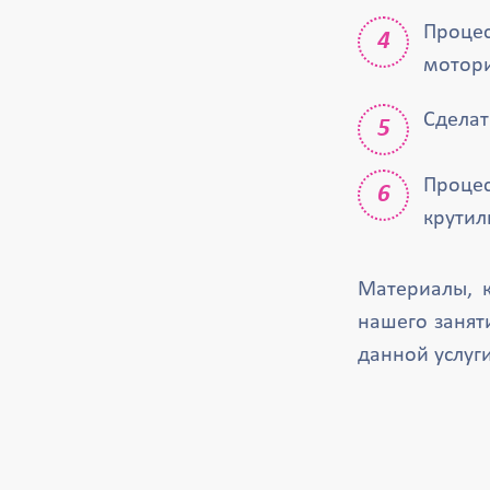
Процес
мотори
Сделат
Процес
крутил
Материалы, к
нашего занят
данной услуги