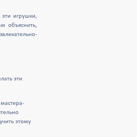
 эти игрушки,
ам объяснить,
влекательно-
елать эти
 мастера-
ятельно
учить этому