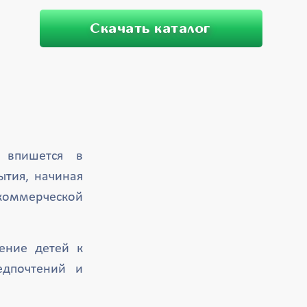
Скачать каталог
о впишется в
ытия, начиная
коммерческой
ение детей к
едпочтений и