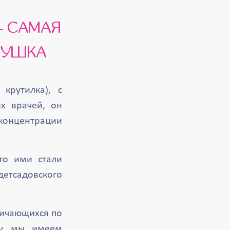
РУШКА
крутилка), с
х врачей, он
концентрации
то ими стали
детсадовского
личающихся по
ому мы имеем