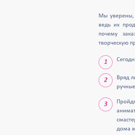
Мы уверены, 
ведь их прод
почему зака
творческую п
Сегодн
Вряд л
ручные
Пройдя
анимат
смасте
дома м