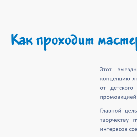
Как проходит масте
Этот выездн
концепцию лю
от детского
промоакцией
Главной цел
творчеству 
интересов со