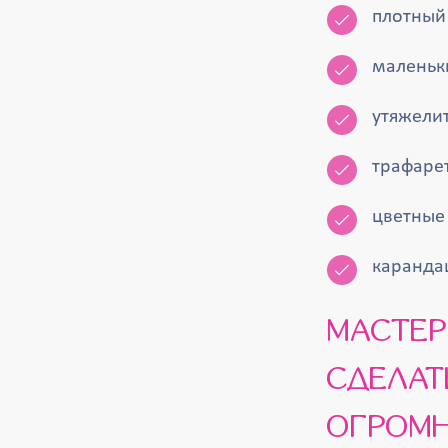
плотный
маленьк
утяжелит
трафаре
цветные
каранда
МАСТЕР-КЛАСС «КАК САМОСТОЯТЕЛЬНО
СДЕЛАТ
ОГРОМ