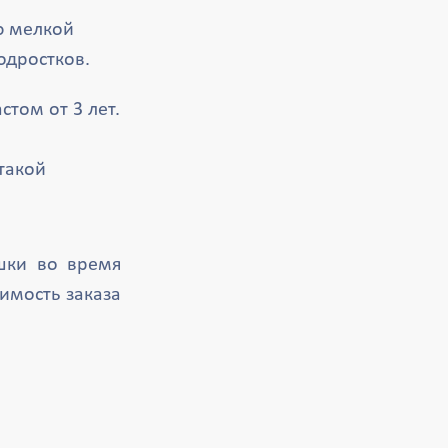
ю мелкой
одростков.
том от 3 лет.
такой
ушки во время
имость заказа