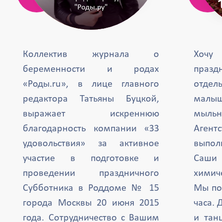
"Роды.ру"
Коллектив журнала о
Хочу
беременности и родах
празд
«Роды.ru», в лице главного
отде
редактора Татьяны Буцкой,
малыш
выражает искреннюю
мыль
благодарность компании «33
Агент
удовольствия» за активное
выпол
участие в подготовке и
Саши 
проведении праздничного
химиче
Субботника в Роддоме № 15
Мы по
города Москвы 20 июня 2015
часа. 
года. Сотрудничество с Вашим
и тан