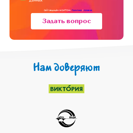
данных
Сайт защищён reCAPTCHA.
Политика
/
Условия
Задать вопрос
Нам доверяют