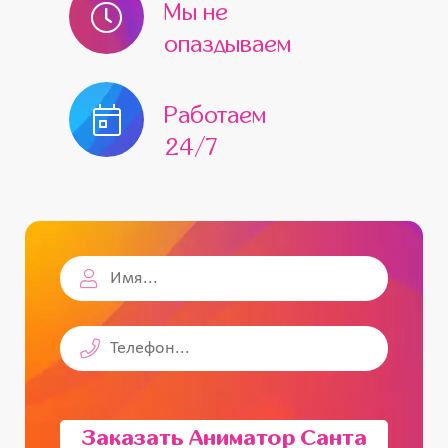
Мы не
опаздываем
Работаем
24/7
Заказать Аниматор Санта