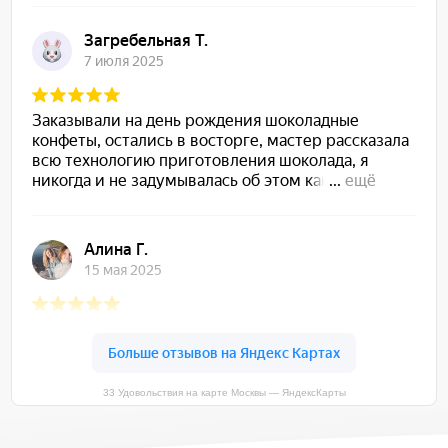
33 Удовольствия на карте Москвы — ЯндексКарты