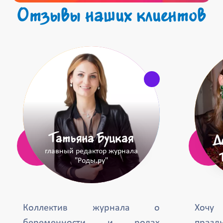
Отзывы наших клиентов
Татьяна Буцкая
Д
главный редактор журнала
"Роды.ру"
Коллектив журнала о
Хочу