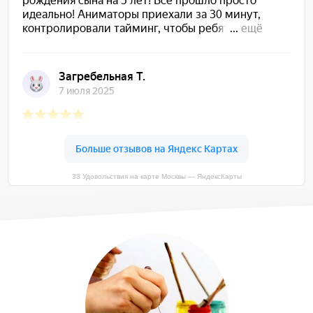
33 Удовольствия на карте Москвы — ЯндексКарты