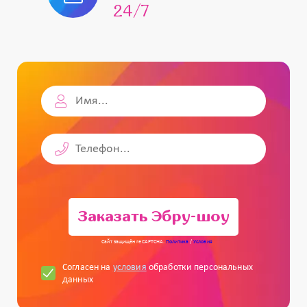
24/7
Заказать Эбру-шоу
Сайт защищён reCAPTCHA.
Политика
/
Условия
Согласен на
условия
обработки персональных
данных