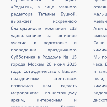
беременности и родах
празд
«Роды.ru», в лице главного
отде
редактора Татьяны Буцкой,
малыш
выражает искреннюю
мыль
благодарность компании «33
Агент
удовольствия» за активное
выпол
участие в подготовке и
Саши 
проведении праздничного
химиче
Субботника в Роддоме № 15
Мы по
города Москвы 20 июня 2015
часа. 
года. Сотрудничество с Вашим
и тан
праздничным агентством
пели,
позволило нам сделать
химич
мероприятие по-настоящему
вид
ярким, интересным и
дискот