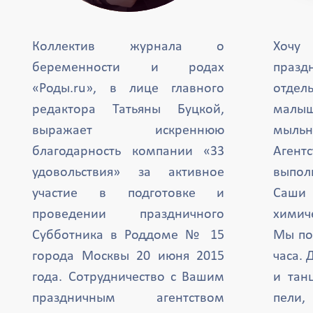
Коллектив журнала о
Хочу
беременности и родах
празд
«Роды.ru», в лице главного
отде
редактора Татьяны Буцкой,
малыш
выражает искреннюю
мыль
благодарность компании «33
Агент
удовольствия» за активное
выпол
участие в подготовке и
Саши 
проведении праздничного
химиче
Субботника в Роддоме № 15
Мы по
города Москвы 20 июня 2015
часа. 
года. Сотрудничество с Вашим
и тан
праздничным агентством
пели,