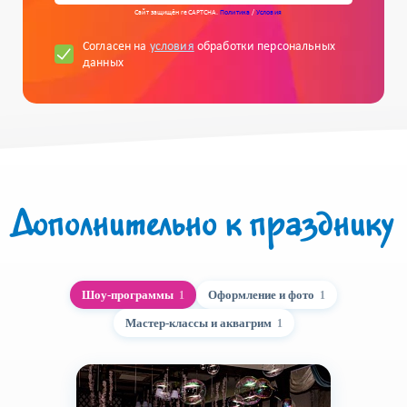
Сайт защищён reCAPTCHA.
Политика
/
Условия
Согласен на
условия
обработки персональных
данных
Дополнительно к празднику
Шоу-программы
Оформление и фото
1
1
Мастер-классы и аквагрим
1