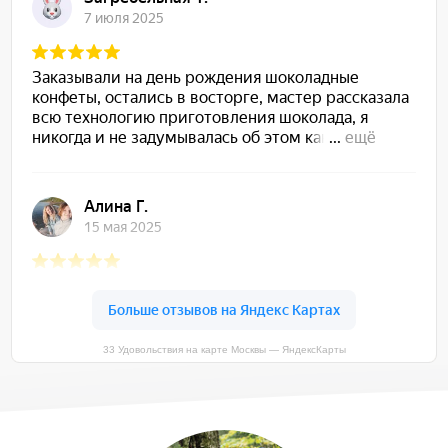
33 Удовольствия на карте Москвы — ЯндексКарты