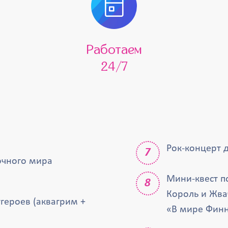
Работаем
24/7
Рок-концерт 
зочного мира
Мини-квест п
Король и Жва
героев (аквагрим +
«В мире Финн