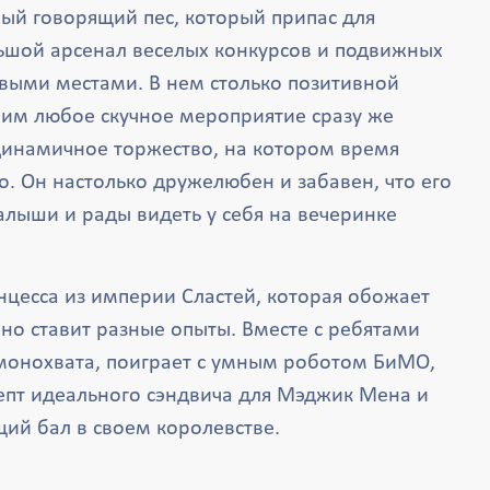
ый говорящий пес, который припас для
ьшой арсенал веселых конкурсов и подвижных
овыми местами. В нем столько позитивной
 ним любое скучное мероприятие сразу же
динамичное торжество, на котором время
о. Он настолько дружелюбен и забавен, что его
лыши и рады видеть у себя на вечеринке
нцесса из империи Сластей, которая обожает
нно ставит разные опыты. Вместе с ребятами
монохвата, поиграет с умным роботом БиМО,
епт идеального сэндвича для Мэджик Мена и
щий бал в своем королевстве.