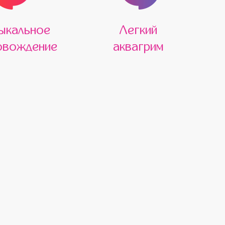
ыкальное
Легкий
овождение
аквагрим