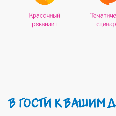
Красочный
Тематиче
реквизит
сценар
В ГОСТИ К ВАШИМ Д