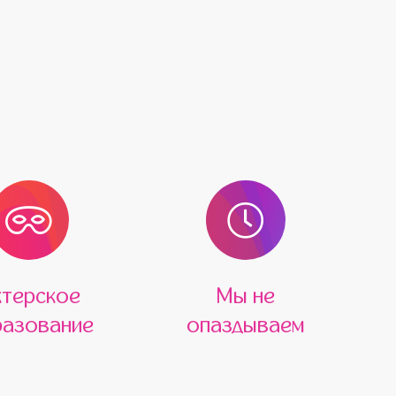
ктерское
Мы не
азование
опаздываем