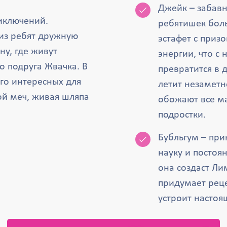
Джейк – забавн
иключений.
ребятишек бол
 из ребят дружную
эстафет с приз
ну, где живут
энергии, что с
о подруга Жвачка. В
превратится в 
го интересных для
летит незаметн
ой меч, живая шляпа
обожают все ма
подростки.
Бубльгум – при
науку и постоя
она создаст Ли
придумает рец
устроит настоя