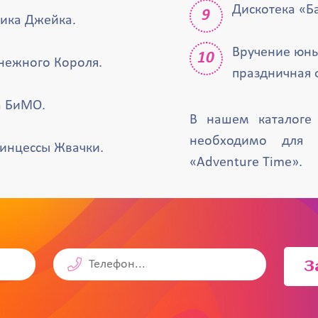
Дискотека «Б
сика Джейка.
Вручение юны
нежного Короля.
праздничная 
а БиМО.
В нашем каталоге 
необходимо для 
ринцессы Жвачки.
«Adventure Time».
З