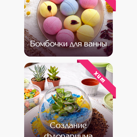
Бомбочки для ванны
от 14 000
от 12 000
хит
Создание
флорариума