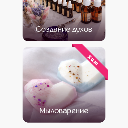
Создание духов
от 15 500
от 13 500
хит
Мыловарение