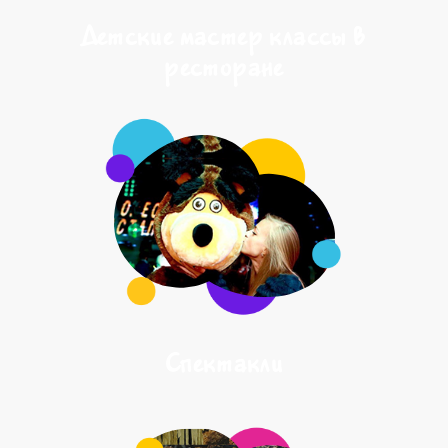
Детские мастер классы в
ресторане
Спектакли