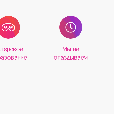
ктерское
Мы не
азование
опаздываем