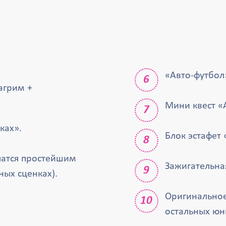
«Авто-футбол
агрим +
Мини квест «
ках».
Блок эстафет 
чатся простейшим
Зажигательна
ных сценках).
Оригинальное
остальных юн