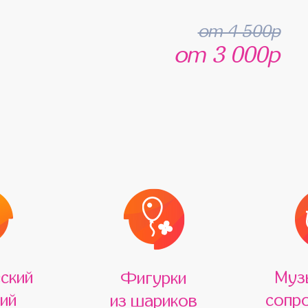
от 4 500р
от 3 000р
ский
Муз
Фигурки
ий
сопр
из шариков