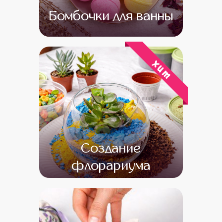
Бомбочки для ванны
от 14 000
от 12 000
хит
Создание
флорариума
от 16 000
от 14 000