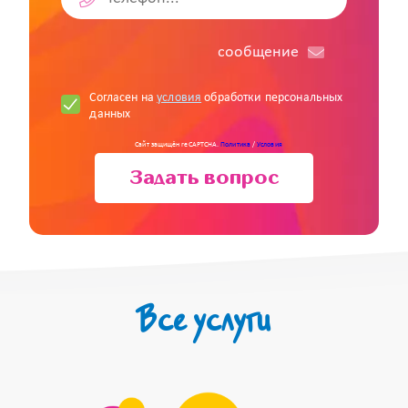
cообщение
Согласен на
условия
обработки персональных
данных
Сайт защищён reCAPTCHA.
Политика
/
Условия
Задать вопрос
Все услуги