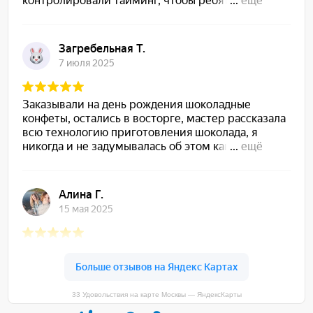
33 Удовольствия на карте Москвы — ЯндексКарты