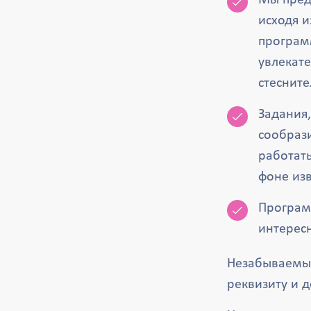
Мы пред
исходя 
программ
увлекате
стесните
Задания,
сообрази
работать
фоне из
Программ
интересн
Незабываемые
реквизиту и 