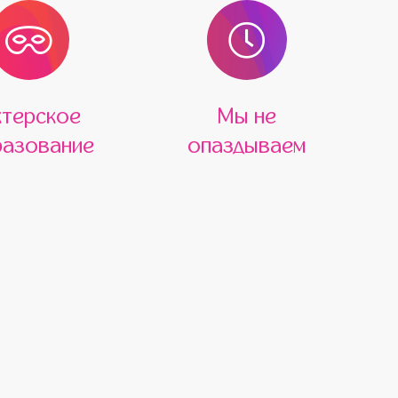
ктерское
Мы не
азование
опаздываем