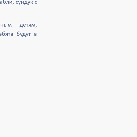
бли, сундук с
нным детям,
бята будут в