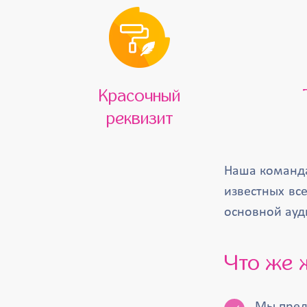
Красочный
реквизит
Наша команда
известных вс
основной ауд
Что же