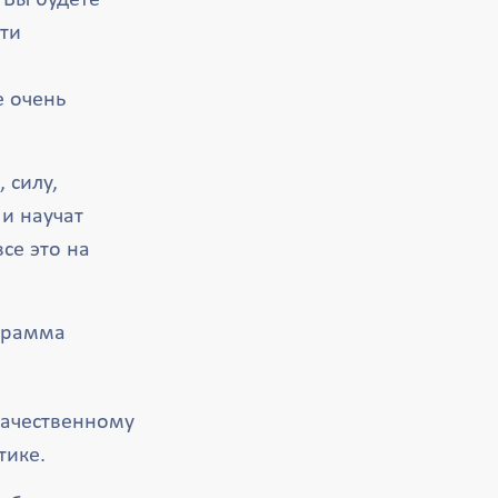
 Вы будете
ти
е очень
 силу,
 и научат
се это на
ограмма
качественному
тике.