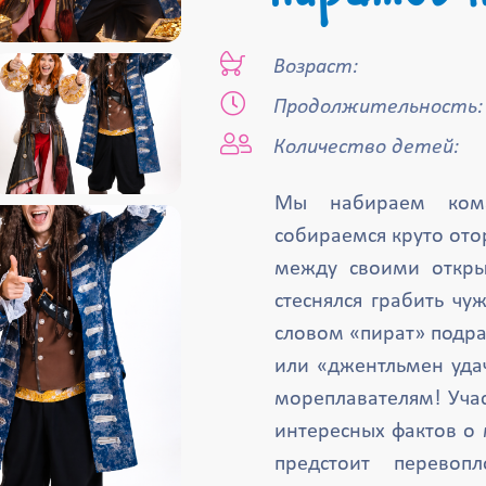
Возраст:
Продолжительность:
Количество детей:
Мы набираем кома
собираемся круто отор
между своими откры
стеснялся грабить ч
словом «пират» подра
или «джентльмен уда
мореплавателям! Учас
интересных фактов о
предстоит перевоп