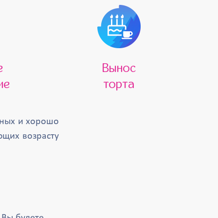
е
Вынос
ие
торта
сных и хорошо
ющих возрасту