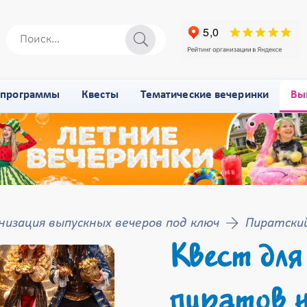
-программы
Квесты
Тематические вечеринки
Вы
низация выпускных вечеров под ключ
Пиратский
Квест для
пиратов н