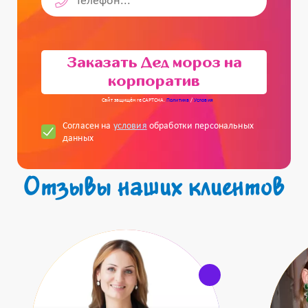
Заказать Дед мороз на
корпоратив
Сайт защищён reCAPTCHA.
Политика
/
Условия
Согласен на
условия
обработки персональных
данных
Отзывы наших клиентов