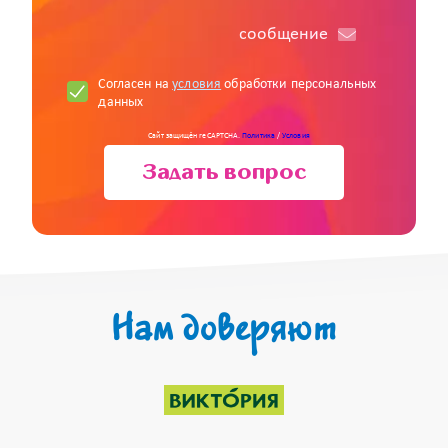
cообщение
Согласен на
условия
обработки персональных
данных
Сайт защищён reCAPTCHA.
Политика
/
Условия
Задать вопрос
Нам доверяют