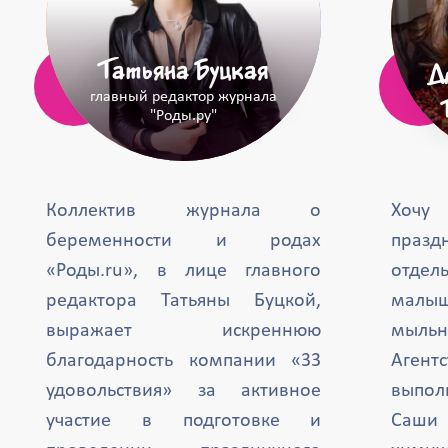
Татьяна Буцкая
Д
главный редактор журнала
"Роды.ру"
Коллектив журнала о
Хочу
беременности и родах
празд
«Роды.ru», в лице главного
отде
редактора Татьяны Буцкой,
малыш
выражает искреннюю
мыль
благодарность компании «33
Агент
удовольствия» за активное
выпол
участие в подготовке и
Саши 