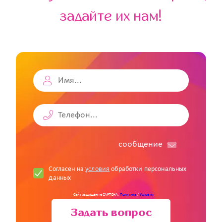
задайте их нам!
cообщение
Согласен на
условия
обработки персональных
данных
Сайт защищён reCAPTCHA.
Политика
/
Условия
Задать вопрос