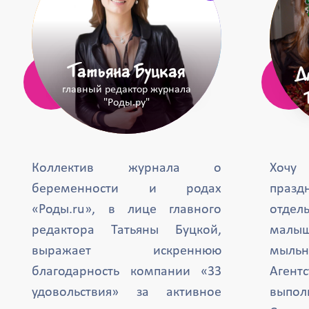
Татьяна Буцкая
Д
главный редактор журнала
"Роды.ру"
Коллектив журнала о
Хочу
беременности и родах
празд
«Роды.ru», в лице главного
отде
редактора Татьяны Буцкой,
малыш
выражает искреннюю
мыль
благодарность компании «33
Агент
удовольствия» за активное
выпол