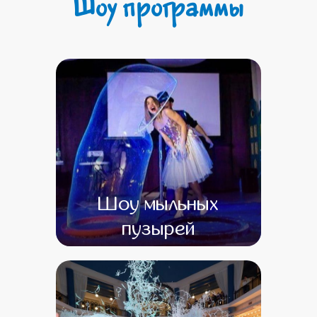
Шоу программы
Шоу мыльных
пузырей
от 0
от 0