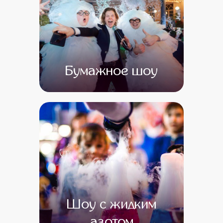
Бумажное шоу
от 0
от 0
Шоу с жидким
азотом