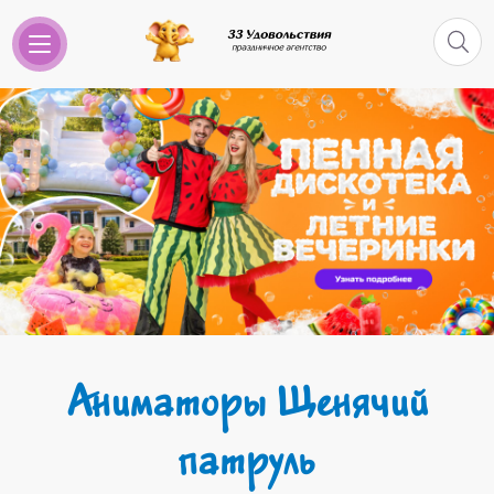
Аниматоры Щенячий
патруль