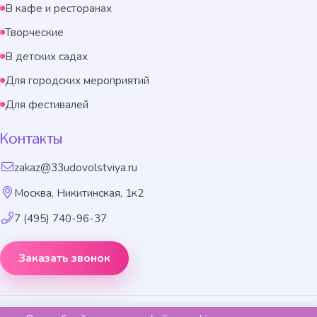
В кафе и ресторанах
Творческие
В детских садах
Для городских мероприятий
Для фестивалей
Контакты
zakaz@33udovolstviya.ru
Москва, Никитинская, 1к2
7 (495) 740-96-37
Заказать звонок
Праздничное агентство «33 удовольствия», 2014-2026