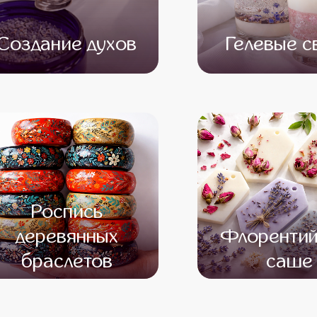
Создание духов
Гелевые с
от 15 500
от 13 500
от 13 500
от 11 
Роспись
деревянных
Флорентий
браслетов
саше
от 12 500
от 10 500
от 13 500
от 11 