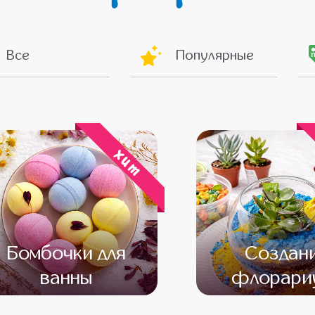
Все
Популярные
хит
Бомбочки для
Создан
ванны
флорари
от 14 000
от 12 000
от 16 000
от 14 