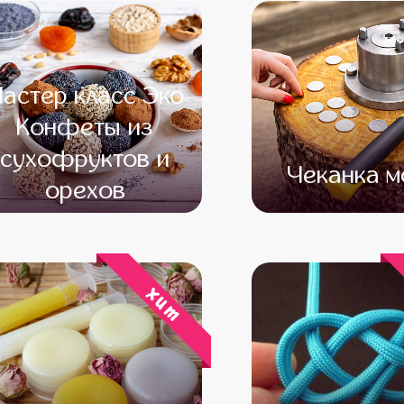
астер класс Эко
Конфеты из
сухофруктов и
Чеканка м
орехов
от 12 500
от 17 000
от 15 
хит