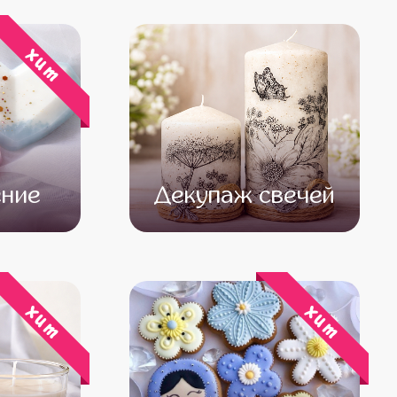
хит
ние
Декупаж свечей
500
от 14 500
от 12 500
хит
хит