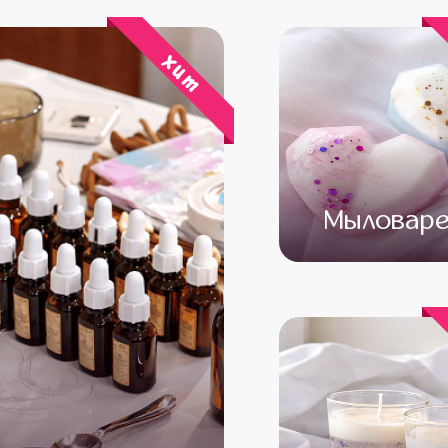
хит
Мыловаре
от 13 500
от 11 