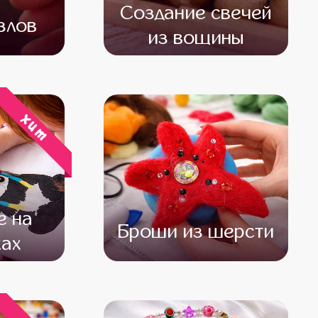
Создание свечей
злов
из вощины
500
от 13 500
от 11 500
хит
е на
Броши из шерсти
ах
600
от 12 000
от 10 000