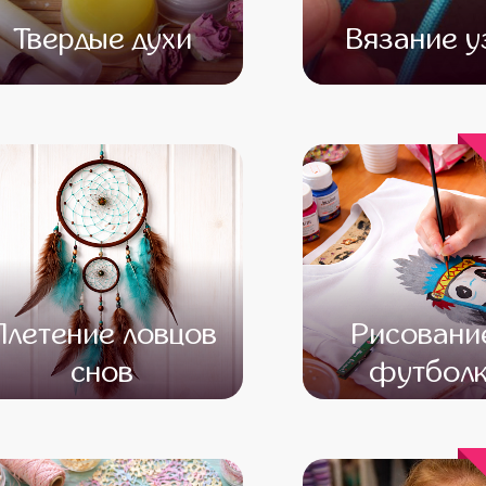
Твердые духи
Вязание у
от 15 500
от 14 000
от 13 000
от 11 
Плетение ловцов
Рисовани
снов
футболк
от 13 000
от 11 000
от 13 600
от 12 