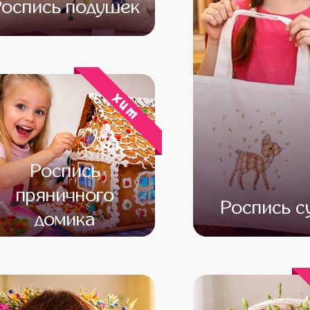
Роспись подушек
от 15 000
от 13 000
хит
Роспись
пряничного
Роспись с
домика
от 16 000
от 14 000
от 13 000
от 11 