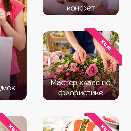
конфет
от 15 800
от 13 800
хит
Мастер класс по
умок
флористике
000
от 19 000
от 17 000
хит
хит