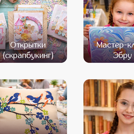
Открытки
Мастер-к
(скрапбукинг)
Эбру
от 13 000
от 12 000
от 15 000
от 13 