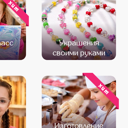
хит
ласс
Украшения
своими руками
000
от 13 500
от 11 500
хит
Изготовление