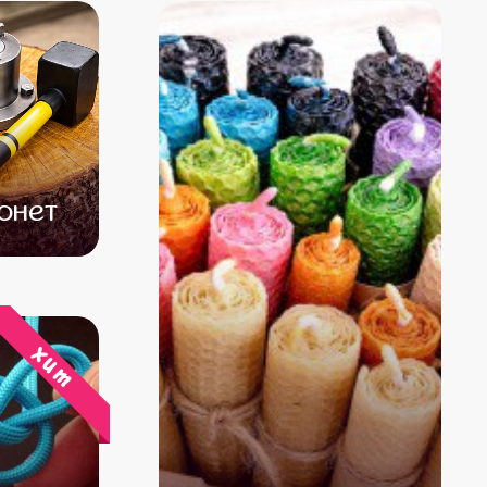
онет
000
хит