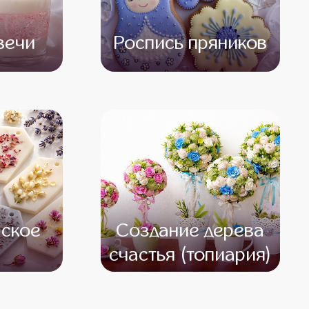
вечи
Роспись пряников
500
от 13 500
от 11 500
ское
Создание дерева
счастья (топиария)
500
от 14 500
от 12 500