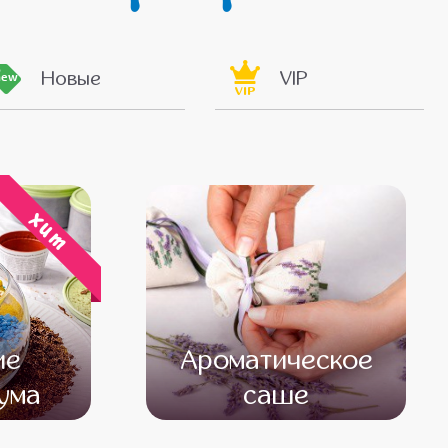
Новые
VIP
new
VIP
хит
ие
Ароматическое
ума
саше
000
от 13 000
от 11 000