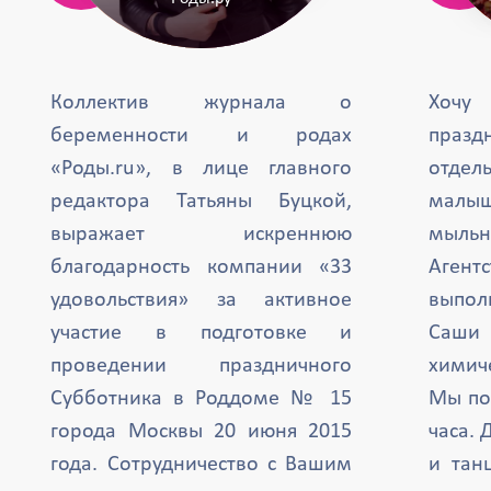
Коллектив журнала о
Хочу
беременности и родах
празд
«Роды.ru», в лице главного
отде
редактора Татьяны Буцкой,
малыш
выражает искреннюю
мыль
благодарность компании «33
Агент
удовольствия» за активное
выпол
участие в подготовке и
Саши 
проведении праздничного
химиче
Субботника в Роддоме № 15
Мы по
города Москвы 20 июня 2015
часа. 
года. Сотрудничество с Вашим
и тан