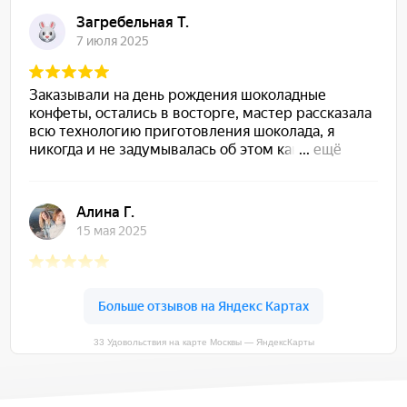
33 Удовольствия на карте Москвы — ЯндексКарты