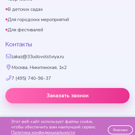
В детских садах
Для городских мероприятий
Для фестивалей
Контакты
zakaz@33udovolstviya.ru
Москва, Никитинская, 1к2
7 (495) 740-96-37
Заказать звонок
Праздничное агентство «33 удовольствия», 2014-2026
Этот веб-сайт использует файлы cookie,
чтобы обеспечить вам наилучший сервис.
Хорошо
Политика конфиденциальности
Способы оплаты
Политика конфидентиальности
Карта сайта