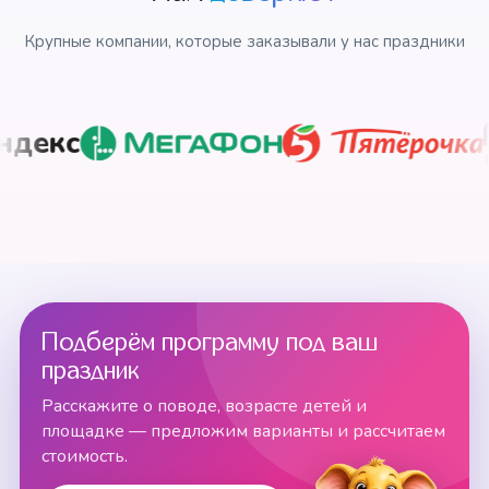
Крупные компании, которые заказывали у нас праздники
с
Подберём программу под ваш
праздник
Расскажите о поводе, возрасте детей и
площадке — предложим варианты и рассчитаем
стоимость.