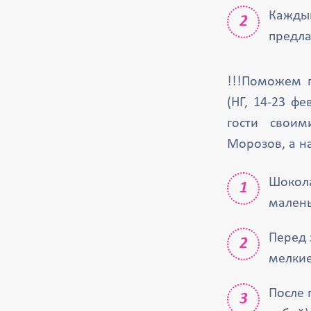
Каждый
предла
!!!Поможем 
(НГ, 14-23 ф
гости своим
Морозов, а н
Шокола
малень
Перед 
мелкие
После 