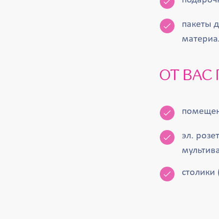
подарочн
пакеты 
материа
ОТ ВА
помещен
эл. розе
мультив
столики 