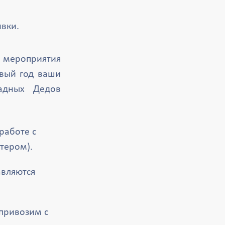
вки.
 мероприятия
овый год ваши
ладных Дедов
работе с
тером).
авляются
(привозим с