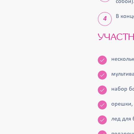
собой)
В конц
УЧАСТ
нескольк
мультива
набор б
орешки, 
лед для 