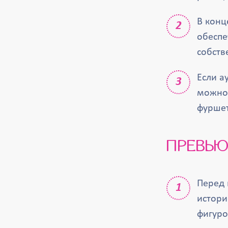
В конц
обеспе
собств
Если а
можно 
фуршет
ПРЕВЬЮ
Перед 
истори
фигуро