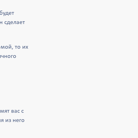
будет
н сделает
мой, то их
ичного
мят вас с
я из него