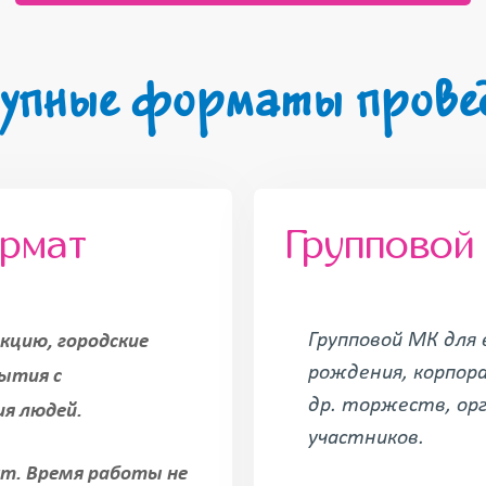
упные форматы прове
ормат
Групповой
Групповой МК для 
кцию, городские
рождения, корпора
бытия с
др. торжеств, ор
ия людей.
участников.
ут. Время работы не