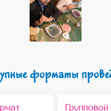
упные форматы прове
ормат
Групповой