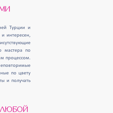
АМИ
ней Турции и
 и интересен,
рисутствующие
о мастера по
им процессом.
 неповторимые
чные по цвету
ты и получать