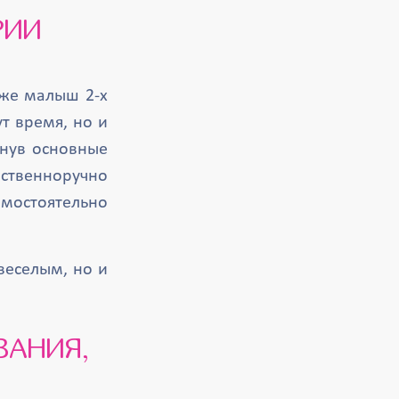
РИИ
аже малыш 2-х
т время, но и
гнув основные
ственноручно
мостоятельно
веселым, но и