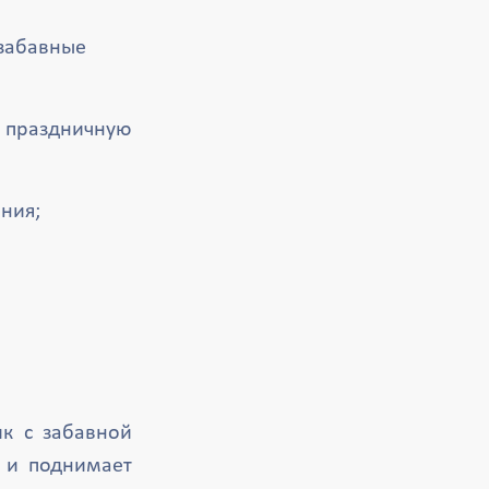
 забавные
ь праздничную
ния;
ик с забавной
 и поднимает