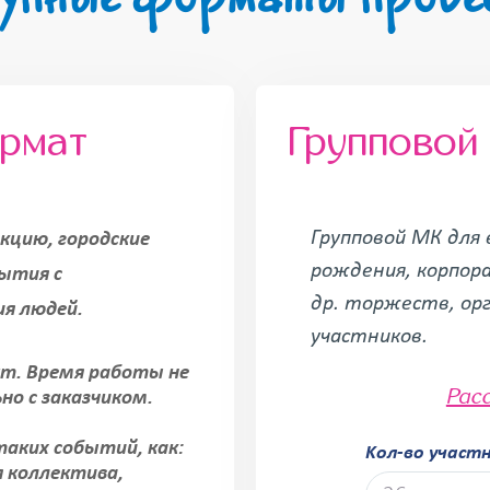
ормат
Групповой
Групповой МК для 
кцию, городские
рождения, корпора
бытия с
др. торжеств, ор
ия людей.
участников.
ут. Время работы не
Рас
ьно с заказчиком.
аких событий, как:
Kол-во участ
я коллектива,