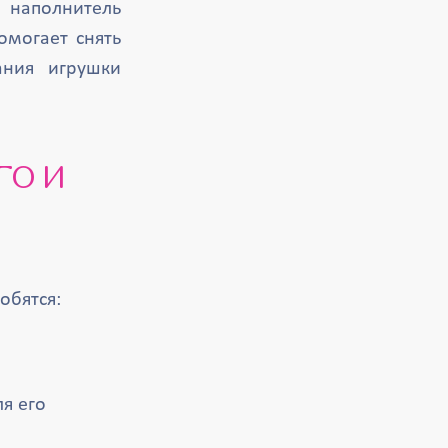
 наполнитель
омогает снять
ания игрушки
обятся:
я его