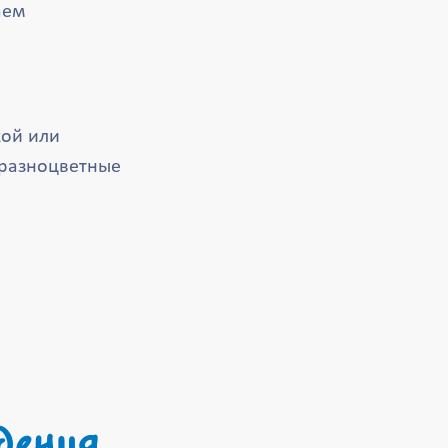
аем
кой или
(разноцветные
дения