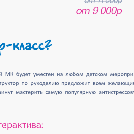
от 11 000р
от 9 000р
р-класс?
й МК будет уместен на любом детском мероприя
труктор по рукоделию предложит всем желающим
минут мастерить самую популярную антистрессов
нтерактива: