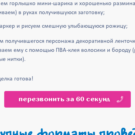
аем горлышко мини-шарика и хорошенько размин
ваем) в руках получившуюся заготовку;
аркер и рисуем смешную улыбающуюся рожицу;
м получившегося персонажа декоративной ленточ
ваем ему с помощью ПВА-клея волосики и бороду 
е нитки).
делка готова!
перезвонить за 60 секунд
упные форматы прове