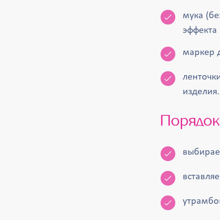
мука (б
эффекта
маркер 
ленточк
изделия.
Порядо
выбирае
вставляе
утрамбо