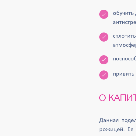
обучить 
антистре
сплотить
атмосфе
поспосо
привить 
О КАП
Данная подел
рожицей. Ее