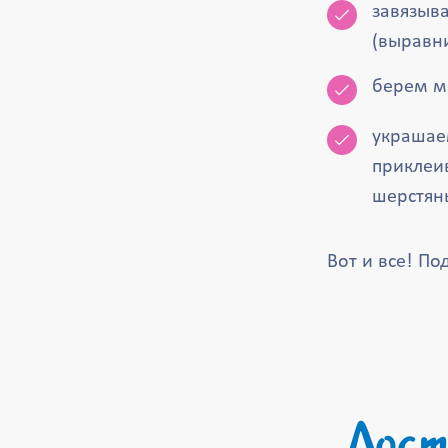
завязыв
(выравни
берем м
украшае
приклеи
шерстяны
Вот и все! По
Дост