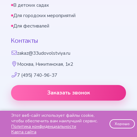
В детских садах
Для городских мероприятий
Для фестивалей
Контакты
zakaz@33udovolstviya.ru
Москва, Никитинская, 1к2
7 (495) 740-96-37
Заказать звонок
Этот веб-сайт использует файлы cookie,
Праздничное агентство «33 удовольствия», 2014-2026
чтобы обеспечить вам наилучший сервис.
Хорошо
Политика конфиденциальности
Способы оплаты
Политика конфидентиальности
Карта сайта