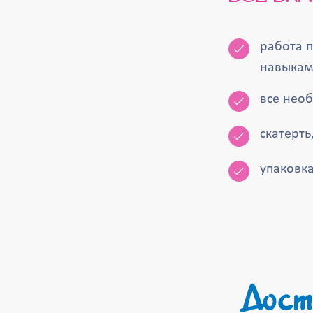
работа 
навыкам
все нео
скатерть
упаковка
Дост