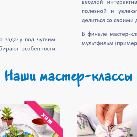
веселой интеракти
полезной и увлека
делиться со своими 
В финале мастер-кл
ю задачу под чутким
мультфильм (примерн
збирают особенности
Наши мастер-классы
хит