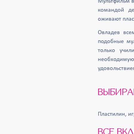
Мультфильм в
командой де
оживают плас
Овладев все
подобные му
только учил
необходиму
удовольствие
ВЫБИР
Пластилин, и
ВСЕ В