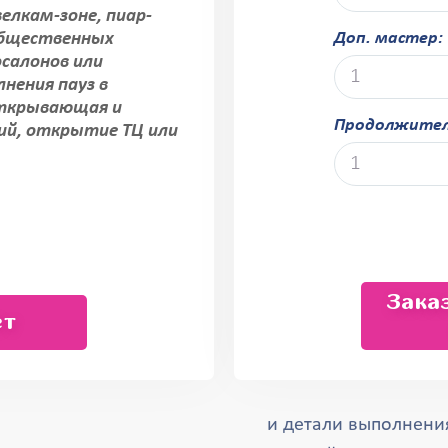
велкам-зоне, пиар-
Доп. мастер:
 общественных
осалонов или
лнения пауз в
 открывающая и
Продолжитель
ий, открытие ТЦ или
Зака
ёт
и детали выполнения