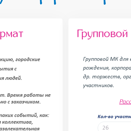
ормат
Групповой
Групповой МК для 
кцию, городские
рождения, корпора
бытия с
др. торжеств, ор
ия людей.
участников.
ут. Время работы не
Рас
ьно с заказчиком.
аких событий, как:
Kол-во участ
я коллектива,
развлекательная