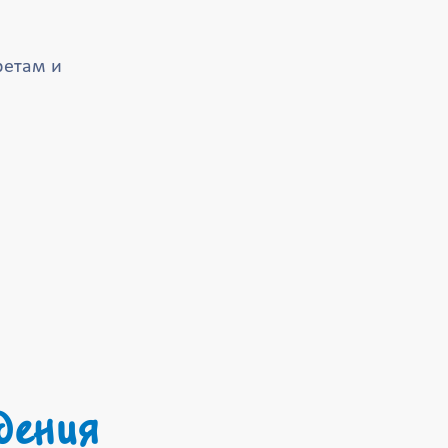
ретам и
дения