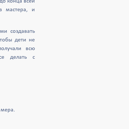
до конца всей
в мастера, и
ми создавать
тобы дети не
получали всю
се делать с
амера.