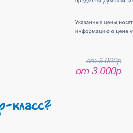
предметы (сумочки, и
Указанные цены нося
информацию о цене у
от 5 000р
от 3 000р
р-класс?