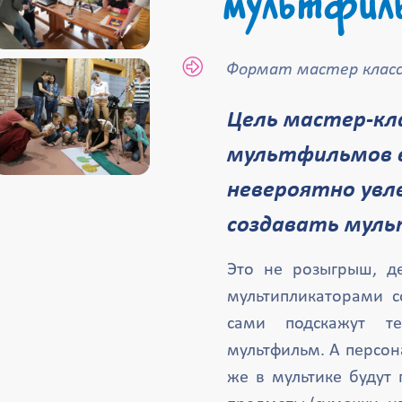
мультфил
Формат мастер класс
Цель мастер-класса по созданию
мультфильмов 
невероятно увл
создавать мул
Это не розыгрыш, д
мультипликаторами с
сами подскажут т
мультфильм. А персон
же в мультике будут