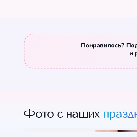
Понравилось? По
и 
Фото с наших
празд