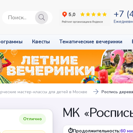
+7 (
Ежедневно
рограммы
Квесты
Тематические вечеринки
рческие мастер-классы для детей в Москве
Роспись деревя
МК «Роспис
реть
Отлично
⏱
Продолжительность:
60 ми