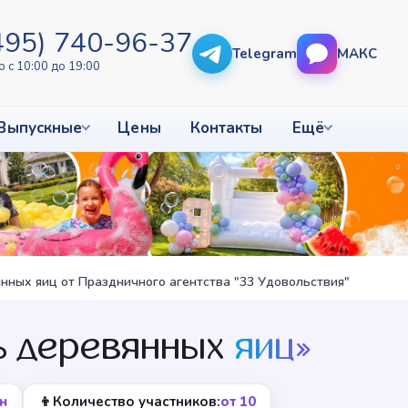
495) 740-96-37
Telegram
МАКС
 с 10:00 до 19:00
Выпускные
Цены
Контакты
Ещё
нных яиц от Праздничного агентства "33 Удовольствия"
ь деревянных
яиц»
👦
н
Количество участников:
от 10