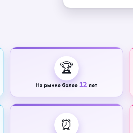
🏆
12
На рынке более
лет
⏰