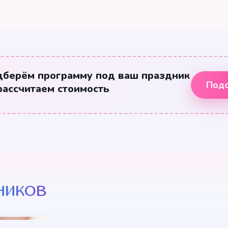
дберём программу под ваш праздник
Подо
рассчитаем стоимость
ников