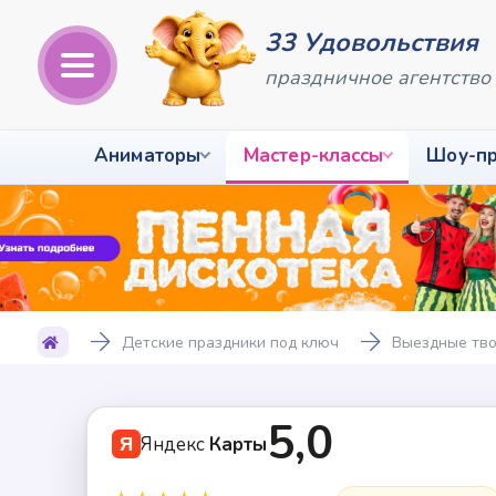
33 Удовольствия
праздничное агентство
Аниматоры
Мастер-классы
Шоу-п
Детские праздники под ключ
Выездные тво
+1 смот
5,0
Яндекс
Карты
Я