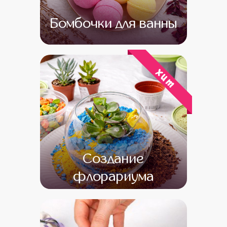
Бомбочки для ванны
от 14 000
от 12 000
хит
Создание
флорариума
от 16 000
от 14 000