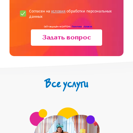
Согласен на
условия
обработки персональных
данных
Сайт защищён reCAPTCHA.
Политика
/
Условия
Задать вопрос
Все услуги