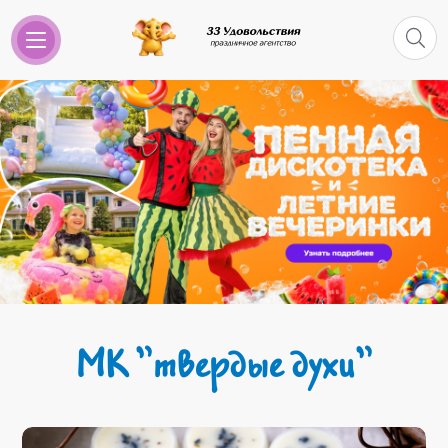
МК "твердые духи"