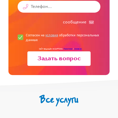
cообщение
Согласен на
условия
обработки персональных
данных
Сайт защищён reCAPTCHA.
Политика
/
Условия
Задать вопрос
Все услуги