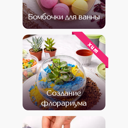
Бомбочки для ванны
от 14 000
от 12 000
хит
Создание
флорариума
от 16 000
от 14 000