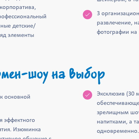
 корпоратива,
3 организацион
профессиональный
развлечение, н
вные детские/
фотографии на 
ляд элементы
мен-шоу на выбор
Эксклюзив (30 
 к основной
обеспечивающе
зрелищным шоу
ля эффектного
напитками, а 
ятия. Изюминка
одновременно.