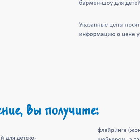
бармен-шоу для детей
Указанные цены нося
информацию о цене у
ние, вы получите:
флейринга (жо
 для детско-
шейкером, а та