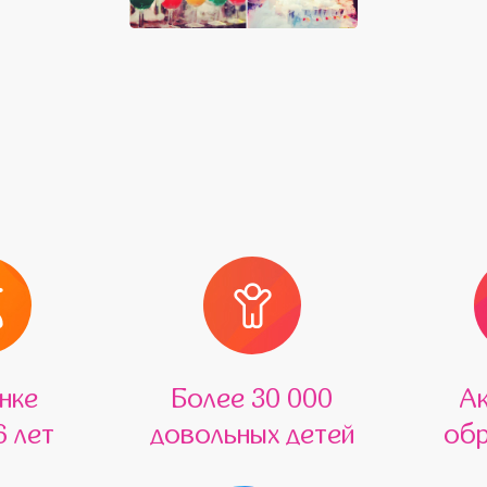
нке
Более 30 000
А
6 лет
довольных детей
обр