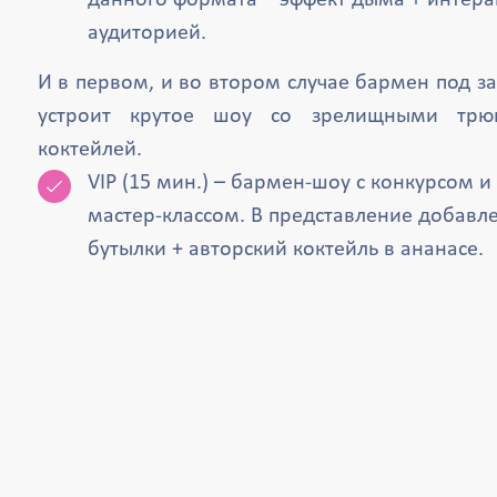
данного формата – эффект дыма + интера
аудиторией.
И в первом, и во втором случае бармен под з
устроит крутое шоу со зрелищными трю
коктейлей.
VIP (15 мин.) – бармен-шоу с конкурсом 
мастер-классом. В представление добавл
бутылки + авторский коктейль в ананасе.