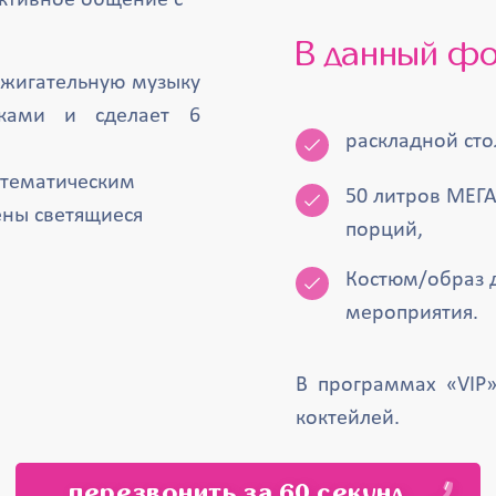
ктивное общение с
В данный ф
ажигательную музыку
ками и сделает 6
раскладной сто
и тематическим
50 литров МЕГА
ены светящиеся
порций,
Костюм/образ д
мероприятия.
В программах «VIP
коктейлей.
перезвонить за 60 секунд