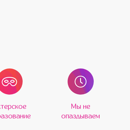
ктерское
Мы не
азование
опаздываем