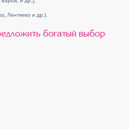
Барби, и др.);
, Лентяево и др.).