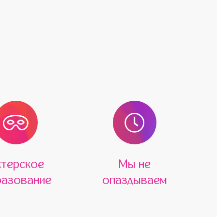
ктерское
Мы не
азование
опаздываем