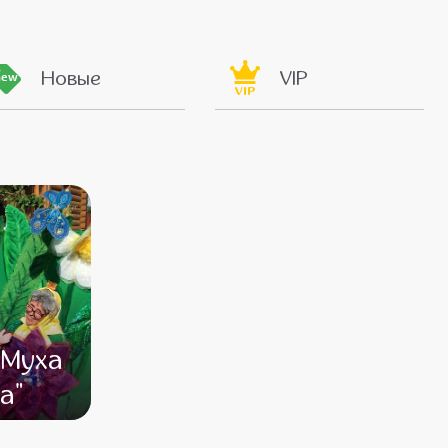
Новые
VIP
new
VIP
"Муха
а"