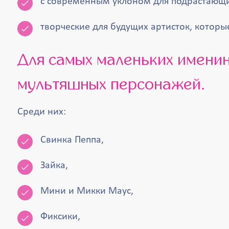
с современным уклоном для подрастающих к
творческие для будущих артисток, которые
Для самых маленьких именинниц наши аниматоры готовы предложить богатый выбор
мультяшных персонажей.
Среди них:
Свинка Пеппа,
Зайка,
Мини и Микки Маус,
Фиксики,