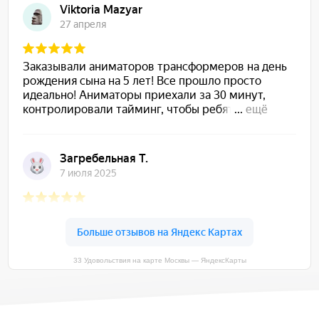
33 Удовольствия на карте Москвы — ЯндексКарты