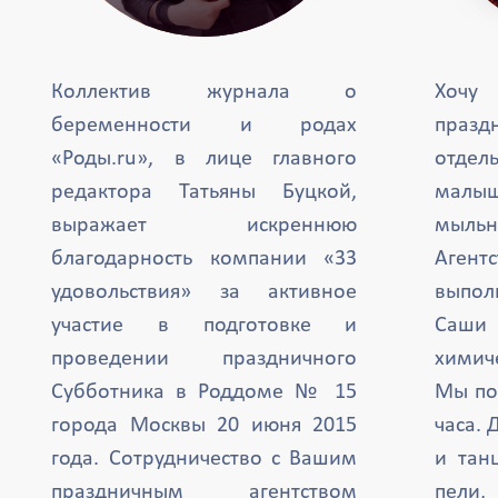
Коллектив журнала о
Хочу
беременности и родах
празд
«Роды.ru», в лице главного
отде
редактора Татьяны Буцкой,
малыш
выражает искреннюю
мыль
благодарность компании «33
Агент
удовольствия» за активное
выпол
участие в подготовке и
Саши 
проведении праздничного
химиче
Субботника в Роддоме № 15
Мы по
города Москвы 20 июня 2015
часа. 
года. Сотрудничество с Вашим
и тан
праздничным агентством
пели,