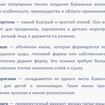
ько популярных техник создания бумажных масо
и особенности, преимущества и область применени
картона
— самый быстрый и простой способ. Она в
т для праздников, карнавалов и детских меропр
 рельеф лица и держится на резинке.
аше
— объёмная маска, которая формируется по
душного шара, гипсовой формы или собственного
 отлично держит форму. Эта техника требует бол
есколько этапов нанесения слоёв и сушку.
оригами
— складывается из одного листа бумаги
т для детей и начинающих. Такая маска про
енее прочная и менее реалистичная.
маги
— промежуточный вариант между папье-маше