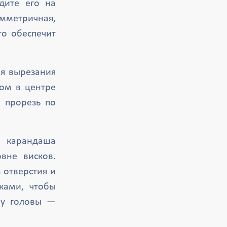
ите его на
имметричная,
о обеспечит
я вырезания
жом в центре
е прорезь по
 карандаша
вне висков.
 отверстия и
ками, чтобы
ру головы —