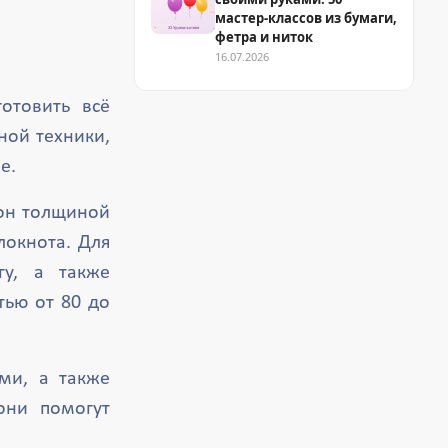
мастер-классов из бумаги,
фетра и ниток
16.07.2026
отовить всё
ной техники,
е.
тон толщиной
локнота. Для
гу, а также
тью от 80 до
ми, а также
они помогут