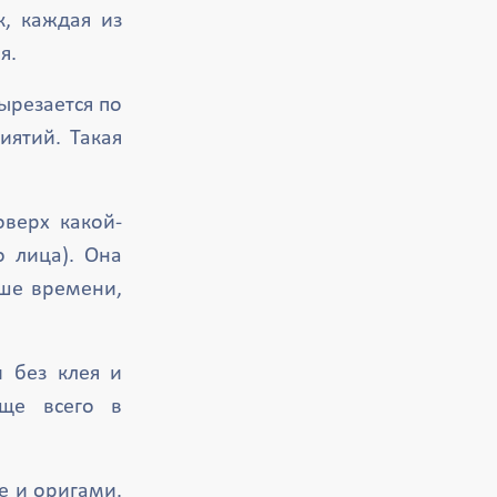
к, каждая из
я.
ырезается по
иятий. Такая
верх какой-
 лица). Она
ьше времени,
 без клея и
ще всего в
 и оригами.