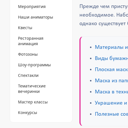
Мероприятия
Прежде чем присту
необходимое. Набо
Наши аниматоры
однако существует 
Квесты
Ресторанная
анимация
Материалы и
Фотозоны
Виды бумажн
Шоу-программы
Плоская маск
Спектакли
Маска из па
Тематические
вечеринки
Маска в техн
Мастер классы
Украшение и
Конкурсы
Полезные со