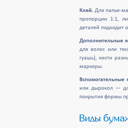
Клей.
Для папье-ма
пропорции 1:1, л
деталей подходит 
Дополнительные м
для волос или тес
гуашь), кисти разн
маркеры.
Вспомогательные 
или дырокол — дл
покрытия формы пр
Виды бум