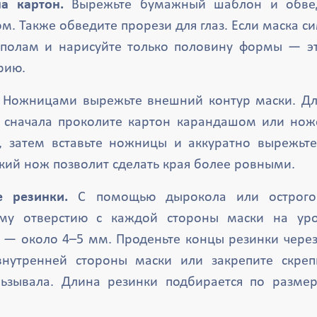
а картон.
Вырежьте бумажный шаблон и обвед
. Также обведите прорези для глаз. Если маска с
ополам и нарисуйте только половину формы — эт
рию.
Ножницами вырежьте внешний контур маски. Дл
з сначала проколите картон карандашом или но
, затем вставьте ножницы и аккуратно вырежьт
ский нож позволит сделать края более ровными.
е резинки.
С помощью дырокола или острого
му отверстию с каждой стороны маски на уро
 — около 4–5 мм. Проденьте концы резинки через
внутренней стороны маски или закрепите скреп
льзывала. Длина резинки подбирается по разме