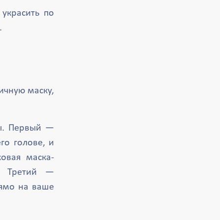
украсить по
.
ичную маску,
ы. Первый —
го голове, и
овая маска-
. Третий —
рямо на ваше