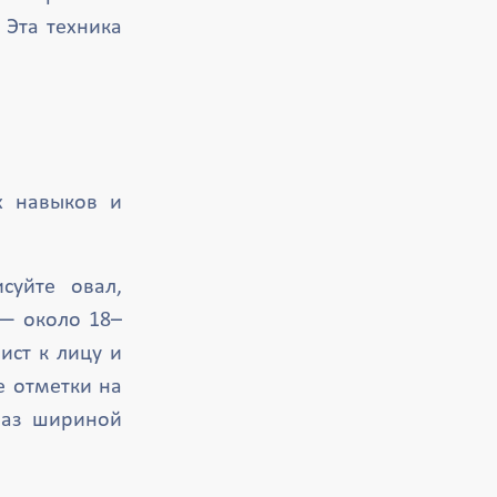
 Эта техника
х навыков и
уйте овал,
 — около 18–
ист к лицу и
е отметки на
лаз шириной