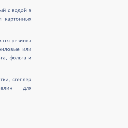
ый с водой в
и картонных
ятся резинка
криловые или
га, фольга и
ки, степлер
зелин — для