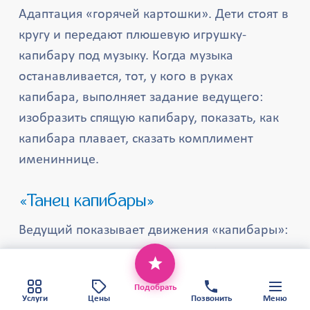
Адаптация «горячей картошки». Дети стоят в
кругу и передают плюшевую игрушку-
капибару под музыку. Когда музыка
останавливается, тот, у кого в руках
капибара, выполняет задание ведущего:
изобразить спящую капибару, показать, как
капибара плавает, сказать комплимент
имениннице.
«Танец капибары»
Ведущий показывает движения «капибары»:
медленно переваливаться с ноги на ногу,
Этот веб-сайт использует файлы cookie,
нюхать воздух, прыгать в «воду»,
чтобы обеспечить вам наилучший сервис.
Хорошо
Политика конфиденциальности
Подобрать
отряхиваться. Дети повторяют. Затем
Карта сайта
Услуги
Цены
Позвонить
Меню