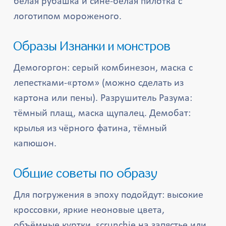
белая рубашка и сине-белая пилотка с
логотипом мороженого.
Образы Изнанки и монстров
Демогоргон: серый комбинезон, маска с
лепестками-«ртом» (можно сделать из
картона или пены). Разрушитель Разума:
тёмный плащ, маска щупалец. Демобат:
крылья из чёрного фатина, тёмный
капюшон.
Общие советы по образу
Для погружения в эпоху подойдут: высокие
кроссовки, яркие неоновые цвета,
объёмные куртки, scrunchie на запястье или