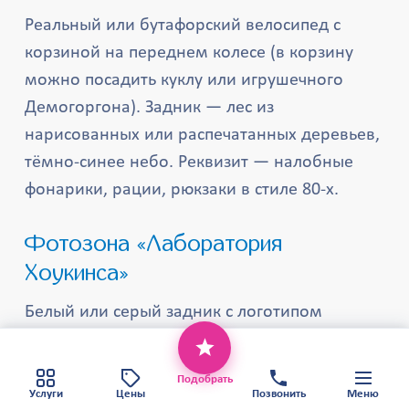
Реальный или бутафорский велосипед с
корзиной на переднем колесе (в корзину
можно посадить куклу или игрушечного
Демогоргона). Задник — лес из
нарисованных или распечатанных деревьев,
тёмно-синее небо. Реквизит — налобные
фонарики, рации, рюкзаки в стиле 80-х.
Фотозона «Лаборатория
Хоукинса»
Белый или серый задник с логотипом
«Hawkins National Laboratory». Реквизит —
Этот веб-сайт использует файлы cookie,
чтобы обеспечить вам наилучший сервис.
белые халаты, папки с надписью
Хорошо
Политика конфиденциальности
Подобрать
«Совершенно секретно», колбы с цветными
Карта сайта
Услуги
Цены
Позвонить
Меню