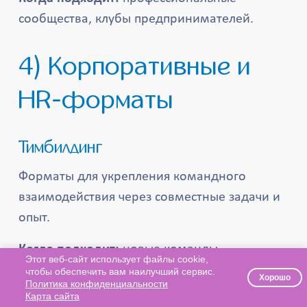
сообщества, клубы предпринимателей.
4) Корпоративные и
HR-форматы
Тимбилдинг
Форматы для укрепления командного
взаимодействия через совместные задачи и
опыт.
Когда подходит:
новые команды,
Этот веб-сайт использует файлы cookie,
интеграция после изменений, повышение
чтобы обеспечить вам наилучший сервис.
Хорошо
Политика конфиденциальности
доверия.
Карта сайта