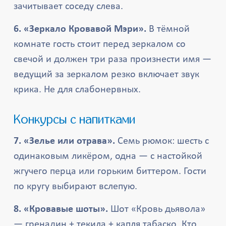
зачитывает соседу слева.
6. «Зеркало Кровавой Мэри».
В тёмной
комнате гость стоит перед зеркалом со
свечой и должен три раза произнести имя —
ведущий за зеркалом резко включает звук
крика. Не для слабонервных.
Конкурсы с напитками
7. «Зелье или отрава».
Семь рюмок: шесть с
одинаковым ликёром, одна — с настойкой
жгучего перца или горьким биттером. Гости
по кругу выбирают вслепую.
8. «Кровавые шоты».
Шот «Кровь дьявола»
— гренадин + текила + капля табаско. Кто