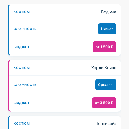
С
Ведьма
Л
К
Б
О
Низкая
О
Ю
Ж
С
Д
Н
от 1 500 ₽
Т
Ж
О
Ю
Е
С
Харли Квинн
М
Т
Т
Ь
Средняя
от 3 500 ₽
Пеннивайз