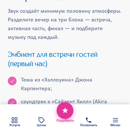
Звук создаёт минимум половину атмосферы.
Разделите вечер на три блока — встреча,
активная часть, финал — и подберите
музыку под каждый.
Эмбиент для встречи гостей
(первый час)
Тема из «Хэллоуина» Джона
Карпентера;
саундтрек к «Сайлент Хилл» (Akira
Этот веб-сайт использует файлы cookie,
Yamaoka);
чтобы обеспечить вам наилучший сервис.
Хорошо
Политика конфиденциальности
Подобрать
органные импровизации Баха —
Карта сайта
Услуги
Цены
Позвонить
Меню