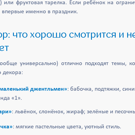
) или фруктовая тарелка. Если ребёнок на огран
 впервые именно в праздник.
ет
ообще универсально) отлично подходят темы, к
о декора:
 маленький джентльмен»
: бабочка, подтяжки, си
янда «1».
ари»
: львёнок, слонёнок, жираф; зелёные и песочн
чка»
: мягкие пастельные цвета, уютный стиль.