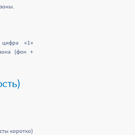
зоны.
 цифра «1»
зона (фон +
ость)
сты коротко)