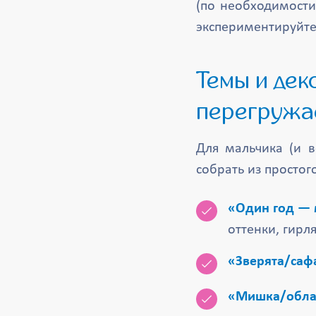
(по необходимости
экспериментируйте
Темы и декор: что хорошо смотрится и не
перегружа
Для мальчика (и в
собрать из простог
«Один год —
оттенки, гирл
«Зверята/саф
«Мишка/обла