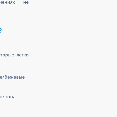
ичениях — не
оторые легко
ние/бежевые
ые тона.