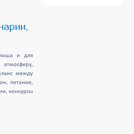
лыша и для
 атмосферу,
аланс между
он, питание,
ии, конкурсы