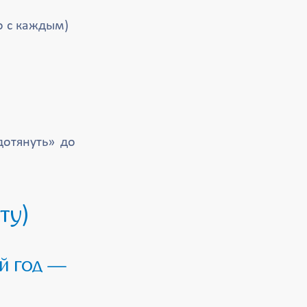
о с каждым)
дотянуть» до
ту)