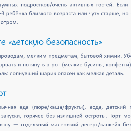
умных подростков/очень активных гостей. Если 
1–3 ребёнка близкого возраста или чуть старше, но
мотром.
йте «детскую безопасность»
 проводам, мелким предметам, бытовой химии. Уб
рвать и потянуть в рот (мелкие бусины, конфетти
ль: лопнувший шарик опасен как мелкая деталь.
рт
ычная еда (пюре/каша/фрукты), вода, детский п
 закуски, горячее без излишней остроты. Торт м
лышу — отдельный маленький десерт/капкейк без