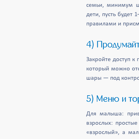
семьи, минимум ш
дети, пусть будет 
правилами и прис
4) Продума
Закройте доступ к
который можно ото
шары — под контро
5) Меню и то
Для малыша: прив
взрослых: простые
«взрослый», а ма