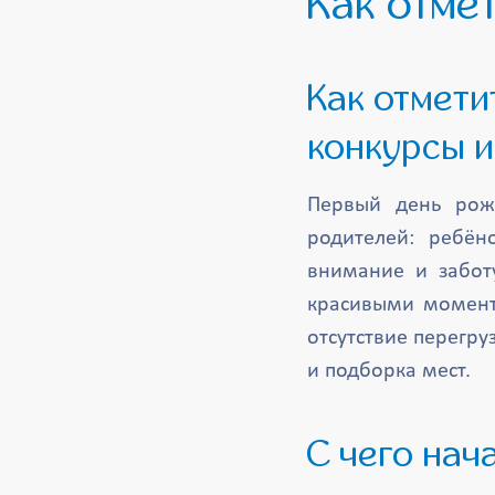
Как отмет
Как отметить 1 годик мальчику: идеи, сценарии,
конкурсы и
Первый день рож
родителей: ребён
внимание и забот
красивыми момента
отсутствие перегру
и подборка мест.
С чего на