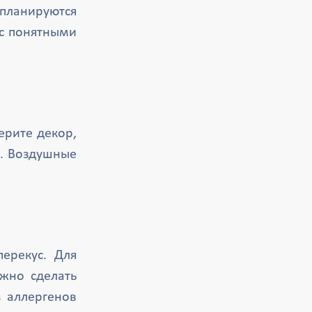
планируются
 с понятными
ерите декор,
). Воздушные
ерекус. Для
ожно сделать
 аллергенов