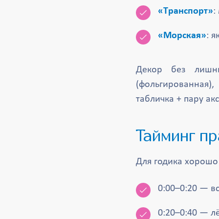
«Транспорт»
:
«Морская»
: 
Декор без лишн
(фольгированная)
табличка + пару акс
Тайминг п
Для годика хорошо 
0:00–0:20 — в
0:20–0:40 — л