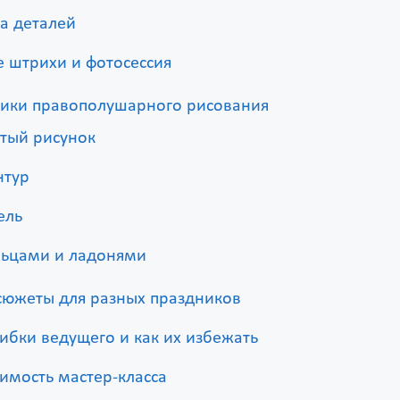
а деталей
 штрихи и фотосессия
ники правополушарного рисования
тый рисунок
нтур
ель
льцами и ладонями
сюжеты для разных праздников
бки ведущего и как их избежать
имость мастер-класса