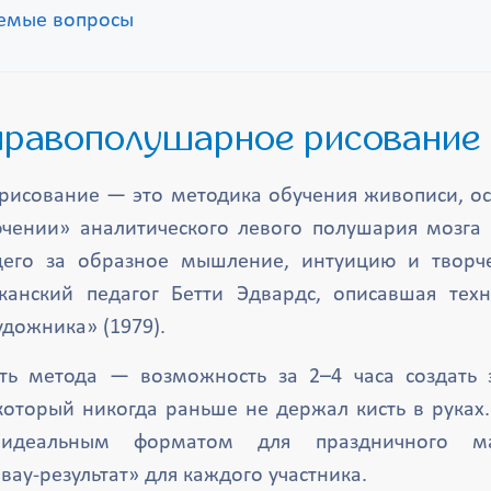
аемые вопросы
е правополушарное рисование
исование — это методика обучения живописи, о
чении» аналитического левого полушария мозга 
щего за образное мышление, интуицию и творче
анский педагог Бетти Эдвардс, описавшая техн
удожника» (1979).
сть метода — возможность за 2–4 часа создать 
 который никогда раньше не держал кисть в руках
идеальным форматом для праздничного маст
ау-результат» для каждого участника.