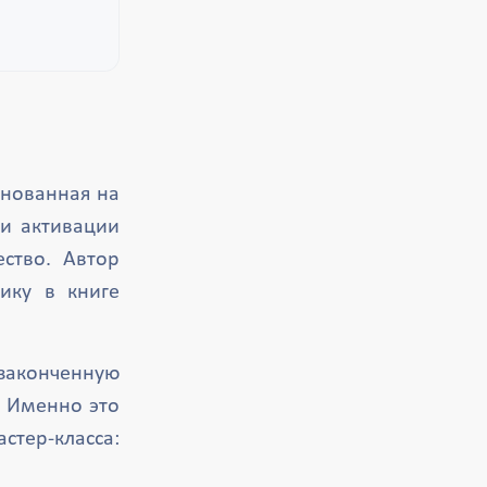
снованная на
и активации
ство. Автор
ику в книге
законченную
. Именно это
ер-класса: