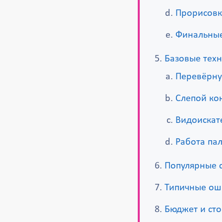
Прорисовк
Финальные
Базовые тех
Перевёрну
Слепой ко
Видоискат
Работа па
Популярные 
Типичные оши
Бюджет и сто