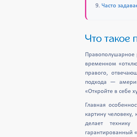
Часто задав
Что тако
Правополушарное р
временном «отклю
правого, отвечаю
подхода — америк
«Откройте в себе х
Главная особенно
картину человеку,
делает технику 
гарантированный «в