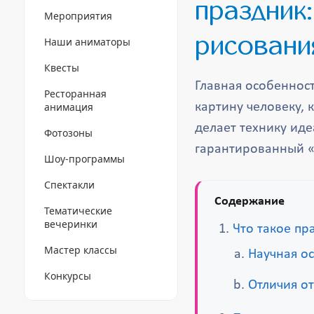
праздник
Мероприятия
рисовани
Наши аниматоры
Квесты
Главная особенност
Ресторанная
анимация
картину человеку, 
делает технику ид
Фотозоны
гарантированный «в
Шоу-программы
Спектакли
Содержание
Тематические
вечеринки
Что такое п
Мастер классы
Научная о
Конкурсы
Отличия о