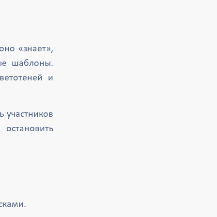
оно «знает»,
ые шаблоны.
ветотеней и
ь участников
остановить
сками.