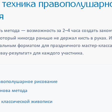
: техника правополушарн
я
ь метода — возможность за 2–4 часа создать зако
который никогда раньше не держал кисть в руках. 
еальным форматом для праздничного мастер-класса
ау-результат» для каждого участника.
равополушарное рисование
снова метода
т классической живописи