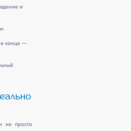
юдение и
и.
, в конце —
льный
ти не просто