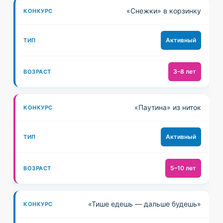
К
В
«Снежки» в корзинку
О
О
Н
Т
З
Активный
К
И
Р
У
П
А
3–8 лет
Р
С
С
Т
«Паутина» из ниток
Активный
5–10 лет
«Тише едешь — дальше будешь»