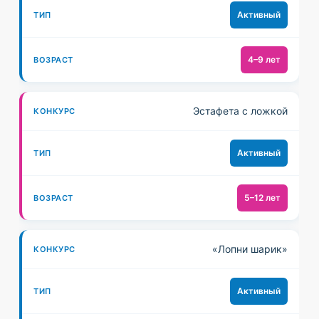
Активный
4–9 лет
Эстафета с ложкой
Активный
5–12 лет
«Лопни шарик»
Активный