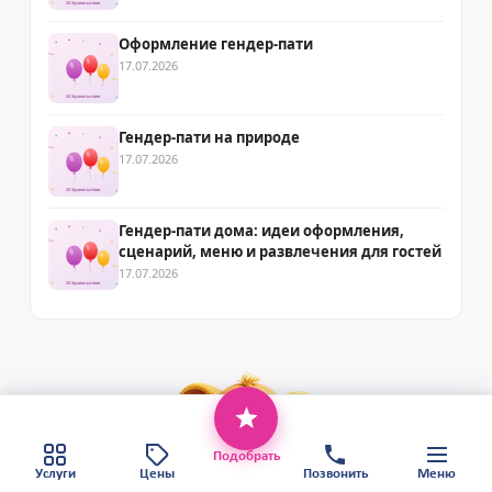
Оформление гендер-пати
17.07.2026
Гендер-пати на природе
17.07.2026
Гендер-пати дома: идеи оформления,
сценарий, меню и развлечения для гостей
17.07.2026
Этот веб-сайт использует файлы cookie,
чтобы обеспечить вам наилучший сервис.
Хорошо
Политика конфиденциальности
Подобрать
Карта сайта
Услуги
Цены
Позвонить
Меню