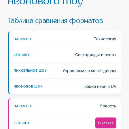
неонового шоу
Таблица сравнения форматов
П
Технология
И
Н
Светодиоды и ленты
К
Е
П
L
С
О
А
Управляемые smart-диоды
E
Е
Н
Р
D
Л
О
А
Гибкий неон и UV
-
Ь
В
М
Ш
Н
О
Е
Яркость
О
О
Е
Т
У
Е
Ш
Р
Высокая
Ш
О