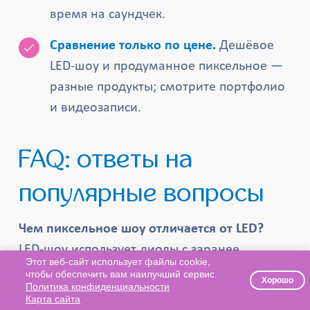
время на саундчек.
Сравнение только по цене.
Дешёвое
LED-шоу и продуманное пиксельное —
разные продукты; смотрите портфолио
и видеозаписи.
FAQ: ответы на
популярные вопросы
Чем пиксельное шоу отличается от LED?
LED-шоу использует диоды с заранее
Этот веб-сайт использует файлы cookie,
заданным цветом, а пиксельное —
чтобы обеспечить вам наилучший сервис.
Хорошо
Политика конфиденциальности
управляемые smart-диоды, каждый из
Карта сайта