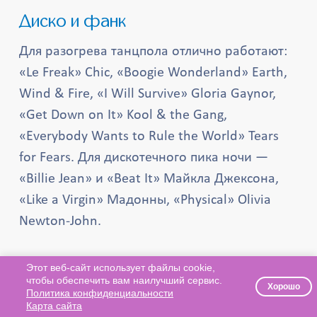
Диско и фанк
Для разогрева танцпола отлично работают:
«Le Freak» Chic, «Boogie Wonderland» Earth,
Wind & Fire, «I Will Survive» Gloria Gaynor,
«Get Down on It» Kool & the Gang,
«Everybody Wants to Rule the World» Tears
for Fears. Для дискотечного пика ночи —
«Billie Jean» и «Beat It» Майкла Джексона,
«Like a Virgin» Мадонны, «Physical» Olivia
Newton-John.
Советская эстрада 80-х
Этот веб-сайт использует файлы cookie,
чтобы обеспечить вам наилучший сервис.
Хорошо
Для советской тематики: «Миллион алых
Политика конфиденциальности
Карта сайта
роз» Аллы Пугачёвой, «Позвони мне,