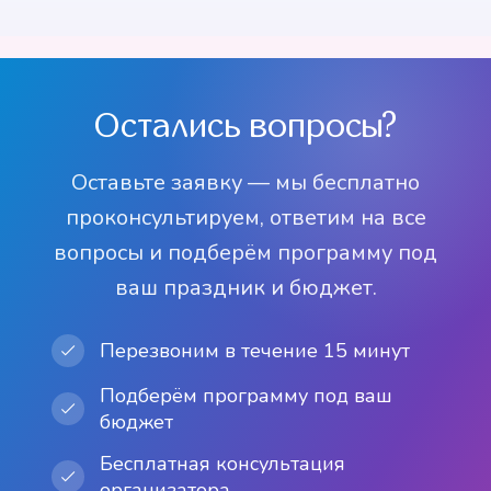
Сладкая вата
Шоколадный
Фотограф
Видеооператор
Попкорн
Аэродизайн
фонтан
от 8 000 р
Фотостойка,
Торт на заказ
от 3 500 р
Шар-сюрприз
от 5 000 р
Батут
от 8 000 р
Пиньята
Candy Bar
фотобудка
от 6 000 р
от 3 000 р
от 15 000 р
от 3 500 р
от 15 000 р
Остались вопросы?
Оставьте заявку — мы бесплатно
проконсультируем, ответим на все
вопросы и подберём программу под
ваш праздник и бюджет.
Перезвоним в течение 15 минут
Подберём программу под ваш
бюджет
Бесплатная консультация
организатора