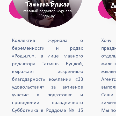
Татьяна Буцкая
Д
главный редактор журнала
"Роды.ру"
Коллектив журнала о
Хочу
беременности и родах
празд
«Роды.ru», в лице главного
отде
редактора Татьяны Буцкой,
малыш
выражает искреннюю
мыль
благодарность компании «33
Агент
удовольствия» за активное
выпол
участие в подготовке и
Саши 
проведении праздничного
химиче
Субботника в Роддоме № 15
Мы по