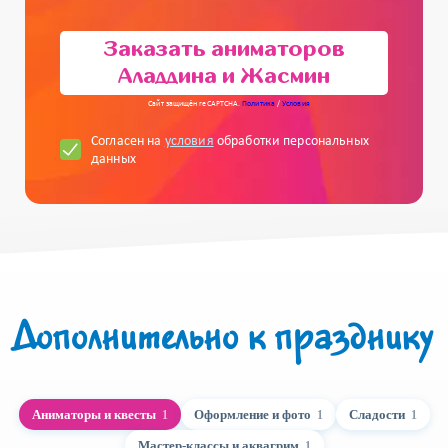
Заказать аниматоров
Аладдина и Жасмин
Сайт защищён reCAPTCHA.
Политика
/
Условия
Согласен на
условия
обработки персональных
данных
Дополнительно к празднику
Аниматоры и квесты
Оформление и фото
Сладости
1
1
1
Мастер-классы и аквагрим
1