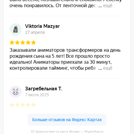
33 Удовольствия на карте Москвы — ЯндексКарты