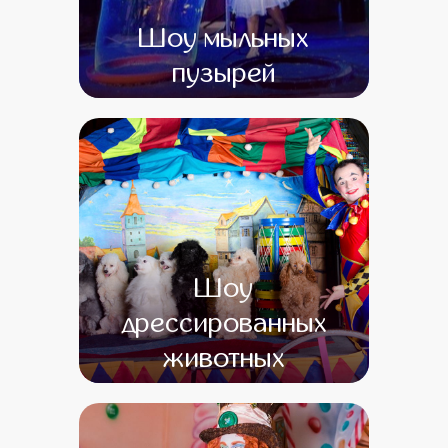
Шоу мыльных
пузырей
от 0
от 0
Шоу
дрессированных
животных
от 0
от 0