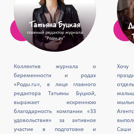
Татьяна Буцкая
Д
главный редактор журнала
"Роды.ру"
Коллектив журнала о
Хочу
беременности и родах
празд
«Роды.ru», в лице главного
отде
редактора Татьяны Буцкой,
малыш
выражает искреннюю
мыль
благодарность компании «33
Агент
удовольствия» за активное
выпол
участие в подготовке и
Саши 