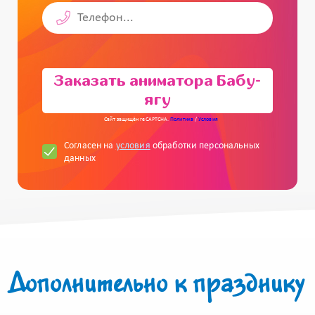
Заказать аниматора Бабу-
ягу
Сайт защищён reCAPTCHA.
Политика
/
Условия
Согласен на
условия
обработки персональных
данных
Дополнительно к празднику