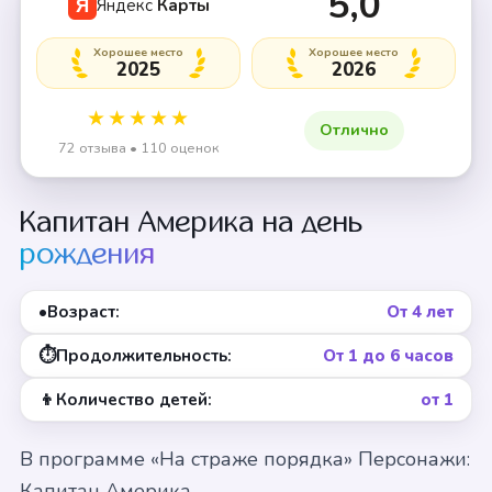
5,0
Яндекс
Карты
Я
Хорошее место
Хорошее место
2025
2026
★★★★★
Отлично
72 отзыва • 110 оценок
Капитан Америка на день
рождения
•
Возраст:
От 4 лет
⏱
Продолжительность:
От 1 до 6 часов
👦
Количество детей:
от 1
В программе «На страже порядка» Персонажи:
Капитан Америка