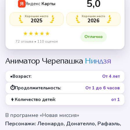
5,0
Яндекс
Карты
Я
Хорошее место
Хорошее место
2025
2026
★★★★★
Отлично
72 отзыва • 110 оценок
Аниматор Черепашка
Ниндзя
•
Возраст:
От 4 лет
⏱
Продолжительность:
От 1 до 6 часов
👦
Количество детей:
от 1
В программе «Новая миссия»
Персонажи: Леонардо, Донателло, Рафаэль,